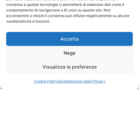
Argomenti vari di tiflologia
consenso a queste tecnologie ci permetterà di elaborare dati come il
comportamento di navigazione o ID unici su questo sito. Non
acconsentire o ritirare il consenso può influire negativamente su alcune
caratteristiche e funzioni.
Accetta
Nega
Visualizza le preferenze
Cookie Policy
Dichiarazione sulla Privacy
I sussidi tiflodidattici: caratteristiche, finalità
educative e modalità d’uso
Argomenti vari di tiflologia