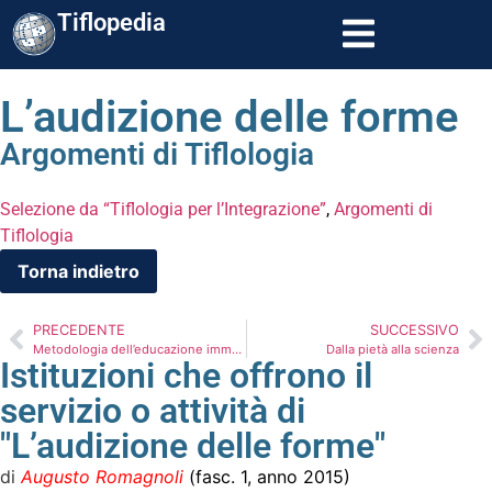
Tiflopedia
L’audizione delle forme
Argomenti di Tiflologia
Selezione da “Tiflologia per l’Integrazione”
,
Argomenti di
Tiflologia
PRECEDENTE
SUCCESSIVO
Metodologia dell’educazione immaginativa
Dalla pietà alla scienza
Istituzioni che offrono il
servizio o attività di
"L’audizione delle forme"
di
Augusto Romagnoli
(fasc. 1, anno 2015)