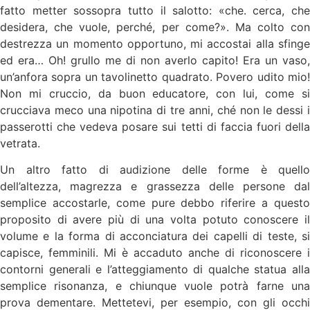
fatto metter sossopra tutto il salotto: «che. cerca, che
desidera, che vuole, perché, per come?». Ma colto con
destrezza un momento opportuno, mi accostai alla sfinge
ed era… Oh! grullo me di non averlo capito! Era un vaso,
un’anfora sopra un tavolinetto quadrato. Povero udito mio!
Non mi cruccio, da buon educatore, con lui, come si
crucciava meco una nipotina di tre anni, ché non le dessi i
passerotti che vedeva posare sui tetti di faccia fuori della
vetrata.
Un altro fatto di audizione delle forme è quello
dell’altezza, magrezza e grassezza delle persone dal
semplice accostarle, come pure debbo riferire a questo
proposito di avere più di una volta potuto conoscere il
volume e la forma di acconciatura dei capelli di teste, si
capisce, femminili. Mi è accaduto anche di riconoscere i
contorni generali e l’atteggiamento di qualche statua alla
semplice risonanza, e chiunque vuole potrà farne una
prova dementare. Mettetevi, per esempio, con gli occhi