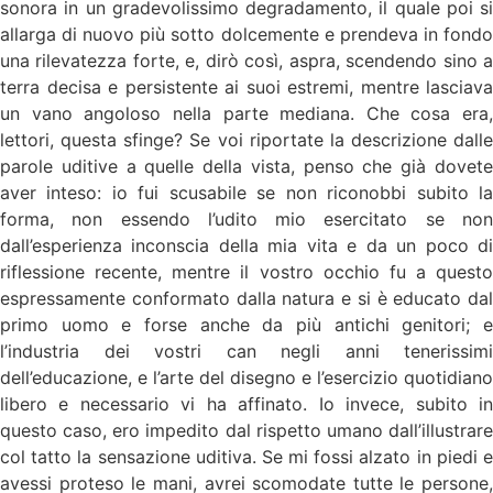
sonora in un gradevolissimo degradamento, il quale poi si
allarga di nuovo più sotto dolcemente e prendeva in fondo
una rilevatezza forte, e, dirò così, aspra, scendendo sino a
terra decisa e persistente ai suoi estremi, mentre lasciava
un vano angoloso nella parte mediana. Che cosa era,
lettori, questa sfinge? Se voi riportate la descrizione dalle
parole uditive a quelle della vista, penso che già dovete
aver inteso: io fui scusabile se non riconobbi subito la
forma, non essendo l’udito mio esercitato se non
dall’esperienza inconscia della mia vita e da un poco di
riflessione recente, mentre il vostro occhio fu a questo
espressamente conformato dalla natura e si è educato dal
primo uomo e forse anche da più antichi genitori; e
l’industria dei vostri can negli anni tenerissimi
dell’educazione, e l’arte del disegno e l’esercizio quotidiano
libero e necessario vi ha affinato. Io invece, subito in
questo caso, ero impedito dal rispetto umano dall’illustrare
col tatto la sensazione uditiva. Se mi fossi alzato in piedi e
avessi proteso le mani, avrei scomodate tutte le persone,