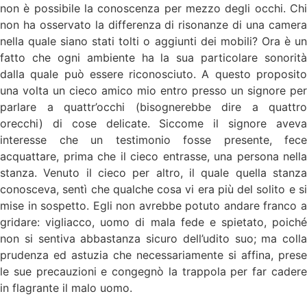
non è possibile la conoscenza per mezzo degli occhi. Chi
non ha osservato la differenza di risonanze di una camera
nella quale siano stati tolti o aggiunti dei mobili? Ora è un
fatto che ogni ambiente ha la sua particolare sonorità
dalla quale può essere riconosciuto. A questo proposito
una volta un cieco amico mio entro presso un signore per
parlare a quattr’occhi (bisognerebbe dire a quattro
orecchi) di cose delicate. Siccome il signore aveva
interesse che un testimonio fosse presente, fece
acquattare, prima che il cieco entrasse, una persona nella
stanza. Venuto il cieco per altro, il quale quella stanza
conosceva, sentì che qualche cosa vi era più del solito e si
mise in sospetto. Egli non avrebbe potuto andare franco a
gridare: vigliacco, uomo di mala fede e spietato, poiché
non si sentiva abbastanza sicuro dell’udito suo; ma colla
prudenza ed astuzia che necessariamente si affina, prese
le sue precauzioni e congegnò la trappola per far cadere
in flagrante il malo uomo.