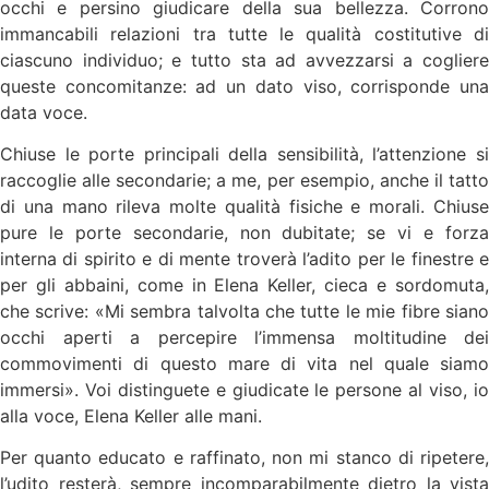
occhi e persino giudicare della sua bellezza. Corrono
immancabili relazioni tra tutte le qualità costitutive di
ciascuno individuo; e tutto sta ad avvezzarsi a cogliere
queste concomitanze: ad un dato viso, corrisponde una
data voce.
Chiuse le porte principali della sensibilità, l’attenzione si
raccoglie alle secondarie; a me, per esempio, anche il tatto
di una mano rileva molte qualità fisiche e morali. Chiuse
pure le porte secondarie, non dubitate; se vi e forza
interna di spirito e di mente troverà l’adito per le finestre e
per gli abbaini, come in Elena Keller, cieca e sordomuta,
che scrive: «Mi sembra talvolta che tutte le mie fibre siano
occhi aperti a percepire l’immensa moltitudine dei
commovimenti di questo mare di vita nel quale siamo
immersi». Voi distinguete e giudicate le persone al viso, io
alla voce, Elena Keller alle mani.
Per quanto educato e raffinato, non mi stanco di ripetere,
l’udito resterà, sempre incomparabilmente dietro la vista