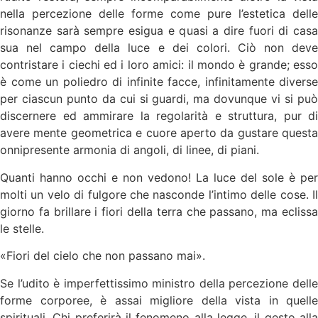
nella percezione delle forme come pure l’estetica delle
risonanze sarà sempre esigua e quasi a dire fuori di casa
sua nel campo della luce e dei colori. Ciò non deve
contristare i ciechi ed i loro amici: il mondo è grande; esso
è come un poliedro di infinite facce, infinitamente diverse
per ciascun punto da cui si guardi, ma dovunque vi si può
discernere ed ammirare la regolarità e struttura, pur di
avere mente geometrica e cuore aperto da gustare questa
onnipresente armonia di angoli, di linee, di piani.
Quanti hanno occhi e non vedono! La luce del sole è per
molti un velo di fulgore che nasconde l’intimo delle cose. Il
giorno fa brillare i fiori della terra che passano, ma eclissa
le stelle.
«Fiori del cielo che non passano mai».
Se l’udito è imperfettissimo ministro della percezione delle
forme corporee, è assai migliore della vista in quelle
spirituali. Chi preferirà il fenomeno alla legge, il gesto alla