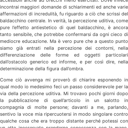
accessibili anche ad orecchi meno esercitati. Dove invece
incontrai maggiori domande di schiarimenti ed anche varie
affermazioni di incredulità, fu riguardo a ciò che scrissi del
baldacchino centrale. In verità, la percezione uditiva, come
pure l’effetto antiestetico di quel baldacchino, è ancora
tanto sensibile, che potrebbe confermarsi da ogni cieco di
mediocre educazione. Ma è vero pure che a questo punto
siamo già entrati nella percezione dei contorni, nella
differenziazione delle forme ed oggetti particolari
dall’ostacolo generico ed informe, e per così dire, nella
determinazione della figura dall’ombra.
Come ciò avvenga mi proverò di chiarire esponendo in
qual modo io medesimo feci un passo considerevole per la
via della percezione uditiva. Mi trovavo pochi giorni dopo
la pubblicazione di quell’articolo in un salotto in
compagnia di molte persone; davanti a me, parlando,
sentivo la voce mia ripercuotersi in modo singolare contro
qualche cosa che era troppo distante perché potessi con
un atto inosservato prenderne conoscenza con la mano.