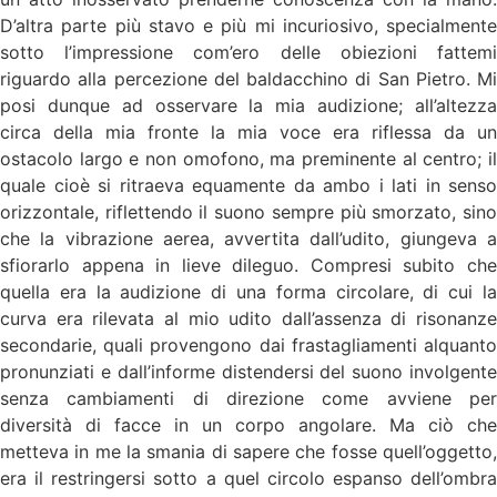
D’altra parte più stavo e più mi incuriosivo, specialmente
sotto l’impressione com’ero delle obiezioni fattemi
riguardo alla percezione del baldacchino di San Pietro. Mi
posi dunque ad osservare la mia audizione; all’altezza
circa della mia fronte la mia voce era riflessa da un
ostacolo largo e non omofono, ma preminente al centro; il
quale cioè si ritraeva equamente da ambo i lati in senso
orizzontale, riflettendo il suono sempre più smorzato, sino
che la vibrazione aerea, avvertita dall’udito, giungeva a
sfiorarlo appena in lieve dileguo. Compresi subito che
quella era la audizione di una forma circolare, di cui la
curva era rilevata al mio udito dall’assenza di risonanze
secondarie, quali provengono dai frastagliamenti alquanto
pronunziati e dall’informe distendersi del suono involgente
senza cambiamenti di direzione come avviene per
diversità di facce in un corpo angolare. Ma ciò che
metteva in me la smania di sapere che fosse quell’oggetto,
era il restringersi sotto a quel circolo espanso dell’ombra