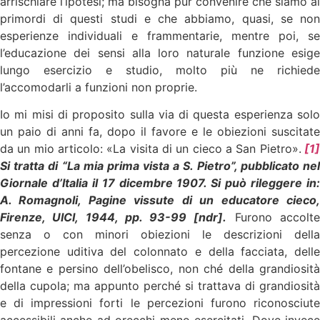
arrischiare l’ipotesi; ma bisogna pur convenire che siamo ai
primordi di questi studi e che abbiamo, quasi, se non
esperienze individuali e frammentarie, mentre poi, se
l’educazione dei sensi alla loro naturale funzione esige
lungo esercizio e studio, molto più ne richiede
l’accomodarli a funzioni non proprie.
Io mi misi di proposito sulla via di questa esperienza solo
un paio di anni fa, dopo il favore e le obiezioni suscitate
da un mio articolo: «La visita di un cieco a San Pietro».
[1
Si tratta di “La mia prima vista a S. Pietro”, pubblicato nel
Giornale d’Italia il 17 dicembre 1907.
Si può rileggere in
A. Romagnoli,
Pagine vissute di un educatore cieco
Firenze, UICI, 1944, pp. 93-99 [
ndr
].
Furono accolt
senza o con minori obiezioni le descrizioni della
percezione uditiva del colonnato e della facciata, delle
fontane e persino dell’obelisco, non ché della grandiosità
della cupola; ma appunto perché si trattava di grandiosità
e di impressioni forti le percezioni furono riconosciute