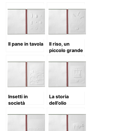
volume 7
Il pane in tavola
Il riso, un
piccolo grande
chicco
Insetti in
La storia
società
dell’olio