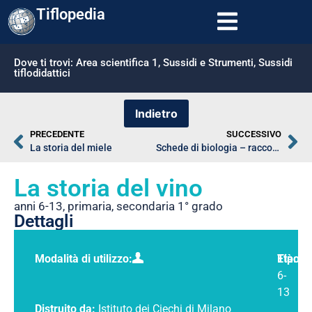
Tiflopedia
Dove ti trovi:
Area scientifica 1
,
Sussidi e Strumenti
,
Sussidi
tiflodidattici
PRECEDENTE
SUCCESSIVO
La storia del miele
Schede di biologia – raccolta 1
La storia del vino
anni 6-13
,
primaria
,
secondaria 1° grado
Dettagli
Modalità di utilizzo:
Tipolo
Età:
6-
13
Distruito da:
Istituto dei Ciechi di Milano