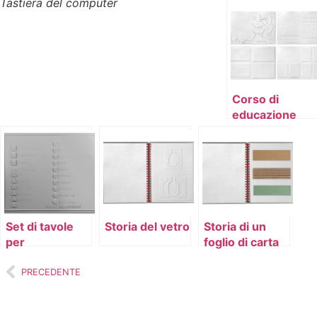
Tastiera del computer
Corso di
educazione
artistica
Set di tavole
Storia del vetro
Storia di un
per
foglio di carta
l’avviamento
all’uso del PC
PRECEDENTE