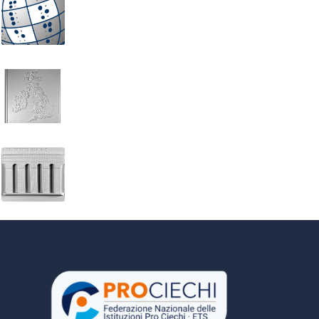
Set di figurine adesive per composizioni
Gran Bretagna (fisica)
Architettura Romana. Acquedotto Claudio a Roma (I