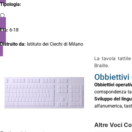
Tipologia:
Età:
6-18
Distruito da:
Istituto dei Ciechi di Milano
La tavola tattil
Braille.
Obbiettivi
Obbiettivi operativ
corrispondenza tas
Sviluppo del ling
alfanumerica, tast
Altre Voci Co