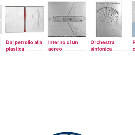
Dal petrolio alla
Interno di un
Orchestra
plastica
aereo
sinfonica
c
passeggeri