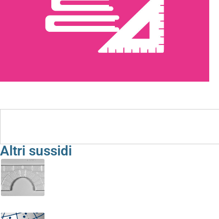
Sussidi e Strumenti
Altri sussidi
Architettura Romana. Arco a tutto sesto: prospetto