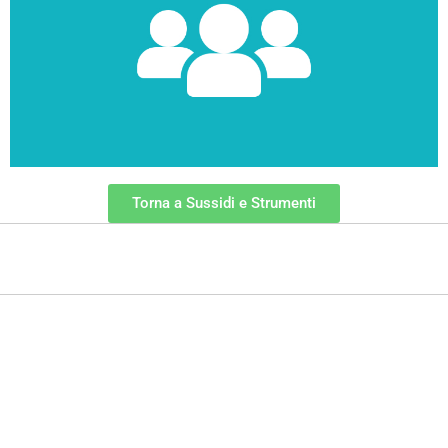
Sussidi tiflodidattici
Torna a Sussidi e Strumenti