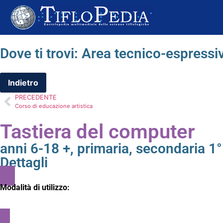
Dove ti trovi:
Area tecnico-espressi
PRECEDENTE
Corso di educazione artistica
Tastiera del computer
anni 6-18 +
,
primaria
,
secondaria 1°
Dettagli
Modalità di utilizzo: