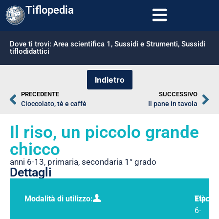
Tiflopedia
Dove ti trovi:
Area scientifica 1
,
Sussidi e Strumenti
,
Sussidi
tiflodidattici
PRECEDENTE
SUCCESSIVO
Cioccolato, tè e caffé
Il pane in tavola
Il riso, un piccolo grande
chicco
anni 6-13
,
primaria
,
secondaria 1° grado
Dettagli
Modalità di utilizzo:
Tipolo
Età:
6-