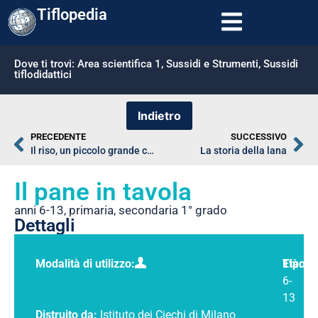
Tiflopedia
Dove ti trovi:
Area scientifica 1
,
Sussidi e Strumenti
,
Sussidi
tiflodidattici
PRECEDENTE
SUCCESSIVO
Il riso, un piccolo grande chicco
La storia della lana
Il pane in tavola
anni 6-13
,
primaria
,
secondaria 1° grado
Dettagli
Modalità di utilizzo:
Tipolo
Età:
6-
13
Distruito da:
Istituto dei Ciechi di Milano