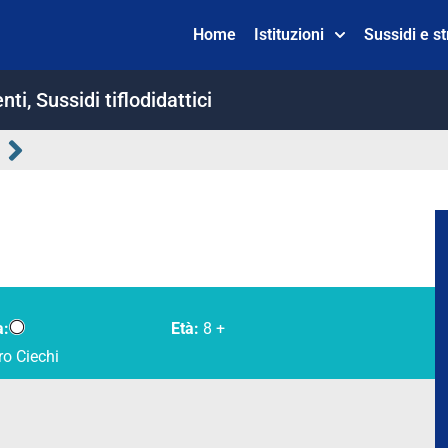
Home
Istituzioni
Sussidi e s
nti
,
Sussidi tiflodidattici
a:
Età:
8 +
ro Ciechi