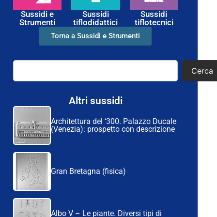
Sussidi e
Sussidi
Sussidi
Strumenti
tiflodidattici
tiflotecnici
Torna a Sussidi e Strumenti
Cerca
Altri sussidi
Architettura del ‘300. Palazzo Ducale
(Venezia): prospetto con descrizione
Gran Bretagna (fisica)
Albo V – Le piante. Diversi tipi di