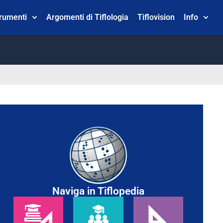
trumenti
Argomenti di Tiflologia
Tiflovision
Info
Naviga in Tiflopedia