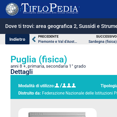
Dove ti trovi:
area geografica 2
,
Sussidi e Strume
PRECEDENTE
SUCCESSIVO
Piemonte e Val d’Aosta (fisica)
Sardegna (fisica)
Puglia (fisica)
anni 8 +
,
primaria
,
secondaria 1° grado
Dettagli
Modalità di utilizzo:
Tipologi
Distruito da:
Federazione Nazionale delle Istituzioni P