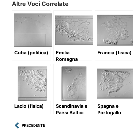
Altre Voci Correlate
Cuba (politica)
Emilia
Francia (fisica)
Romagna
(fisica)
Lazio (fisica)
Scandinavia e
Spagna e
Paesi Baltici
Portogallo
(fisica)
(fisica)
PRECEDENTE