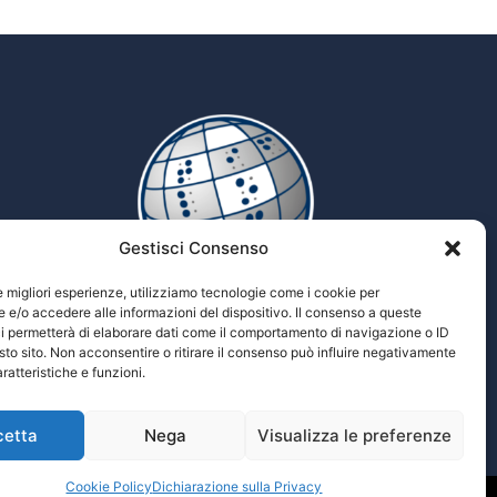
Gestisci Consenso
le migliori esperienze, utilizziamo tecnologie come i cookie per
e/o accedere alle informazioni del dispositivo. Il consenso a queste
i permetterà di elaborare dati come il comportamento di navigazione o ID
Tiflopedia
sto sito. Non acconsentire o ritirare il consenso può influire negativamente
Enciclopedia multimediale delle scienze
ratteristiche e funzioni.
Tiflologiche
cetta
Nega
Visualizza le preferenze
Cookie Policy
Dichiarazione sulla Privacy