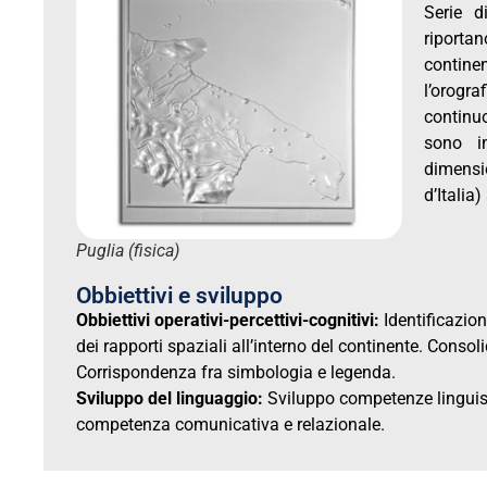
Serie d
riporta
continen
l’orogra
continuo 
sono i
dimensio
d’Italia
Puglia (fisica)
Obbiettivi e sviluppo
Obbiettivi operativi-percettivi-cognitivi:
Identificazione
dei rapporti spaziali all’interno del continente. Conso
Corrispondenza fra simbologia e legenda.
Sviluppo del linguaggio:
Sviluppo competenze linguisti
competenza comunicativa e relazionale.