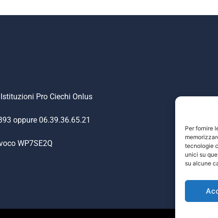
Istituzioni Pro Ciechi Onlus
.893 oppure 06.39.36.65.21
Per fornire 
memorizzare 
nivoco WP7SE2Q
tecnologie c
unici su que
su alcune ca
Ac