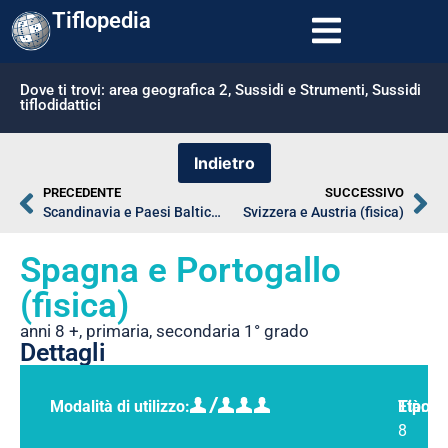
Tiflopedia
Dove ti trovi:
area geografica 2
,
Sussidi e Strumenti
,
Sussidi
tiflodidattici
PRECEDENTE
SUCCESSIVO
Scandinavia e Paesi Baltici (fisica)
Svizzera e Austria (fisica)
Spagna e Portogallo
(fisica)
anni 8 +
,
primaria
,
secondaria 1° grado
Dettagli
Modalità di utilizzo:
Tipolo
Età:
8