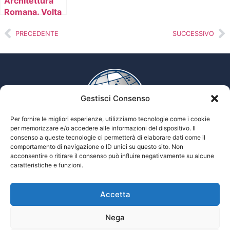
Architettura
Romana. Volta
a botte e volta
a crociera
PRECEDENTE
SUCCESSIVO
Gestisci Consenso
Per fornire le migliori esperienze, utilizziamo tecnologie come i cookie
per memorizzare e/o accedere alle informazioni del dispositivo. Il
consenso a queste tecnologie ci permetterà di elaborare dati come il
comportamento di navigazione o ID unici su questo sito. Non
Enciclopedia multimediale delle scienze Tiflologiche
acconsentire o ritirare il consenso può influire negativamente su alcune
caratteristiche e funzioni.
Accetta
Tiflopedia è un sito della Federazione
Nazionale delle Istituzioni Pro Ciechi
Onlus
Nega
Privacy