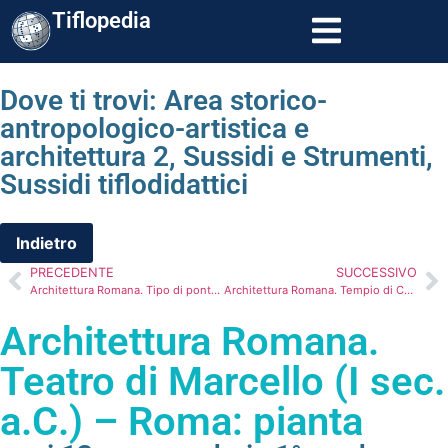
Tiflopedia
Dove ti trovi:
Area storico-
antropologico-artistica e
architettura 2
,
Sussidi e Strumenti
,
Sussidi tiflodidattici
PRECEDENTE
SUCCESSIVO
Architettura Romana. Tipo di ponte: prospetto
Architettura Romana. Tempio di Castore e Polluce: pianta
Architettura Romana.
Teatro di Marcello (I sec.
a.C.) – Roma: pianta