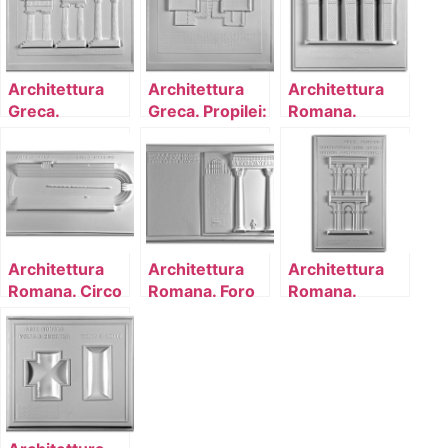
prospetto
prospetto con
descrizione
Architettura
Architettura
Architettura
Greca.
Greca. Propilei:
Romana.
Evoluzione e
pianta
Acquedotto
proporzioni
Claudio a
degli ordini:
Roma (I sec.
Dorico, Ionico,
d.C.):
Corinzio
prospetto di
sezione
Architettura
Architettura
Architettura
Romana. Circo
Romana. Foro
Romana.
Massimo
di Traiano:
Sovrapposizione
(Roma): pianta
Basilica Ulpia –
degli ordini
interno (1°
architettonici:
ordine di
prospetto di
colonne)
sezione