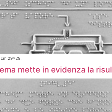
: cm 29×29.
hema mette in evidenza la risu