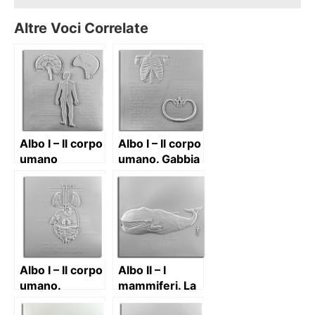
Altre Voci Correlate
Albo I – Il corpo
Albo I – Il corpo
umano
umano. Gabbia
toracica
(schema
dell’innesto
vertebra-
costola)
Albo I – Il corpo
Albo II – I
umano.
mammiferi. La
Schema della
balena