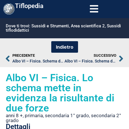
Tiflopedia
Dove ti trovi:
Sussidi e Strumenti
,
Area scientifica 2
,
Sussidi
tiflodidattici
PRECEDENTE
SUCCESSIVO
Albo VI – Fisica. Schema del funzionamento di un apparecchio per la distillazione e schema della “pentola di Papin”
Albo VI – Fisica. Schema di una locomotiva e schema del cassetto di distribuzione
Albo VI – Fisica. Lo
schema mette in
evidenza la risultante di
due forze
anni 8 +
,
primaria
,
secondaria 1° grado
,
secondaria 2°
grado
Dettagli