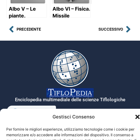
Albo V – Le
Albo VI – Fisica.
piante.
Missile
Scheletro di
diatomea
PRECEDENTE
SUCCESSIVO
marina e
scheletro di
diatomea di
fiume
Enciclopedia multimediale delle scienze Tiflologiche
Gestisci Consenso
Tiflopedia è un sito della Federazione
Per fornire le migliori esperienze, utilizziamo tecnologie come i cookie per
Nazionale delle Istituzioni Pro Ciechi
memorizzare e/o accedere alle informazioni del dispositivo. Il consenso a
Onlus