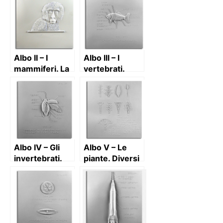
circolazione
del sangue
dell’uomo
Albo II – I
Albo III – I
mammiferi. La
vertebrati.
bertuccia
Schema del
pesciolino
rosso
Albo IV – Gli
Albo V – Le
invertebrati.
piante. Diversi
Struttura di
tipi di
maggiolino con
infiorescenze
l’ala e l’elitra di
destra aperta