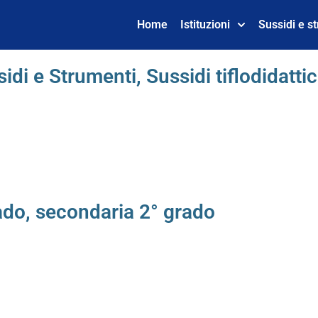
Home
Istituzioni
Sussidi e s
sidi e Strumenti
,
Sussidi tiflodidattic
ado
,
secondaria 2° grado