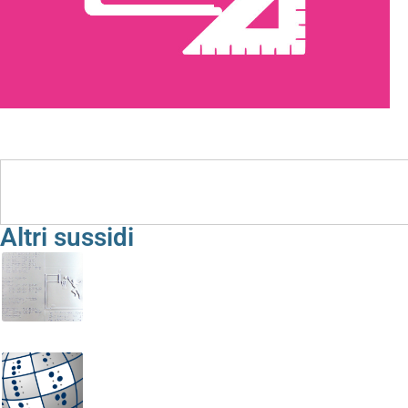
Sussidi e Strumenti
Altri sussidi
Albo dello Sport
Immagini tattili di oggetti comuni