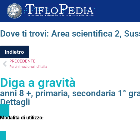
Dove ti trovi:
Area scientifica 2
,
Sus
PRECEDENTE
Parchi nazionali d’Italia
Diga a gravità
anni 8 +
,
primaria
,
secondaria 1° gr
Dettagli
Modalità di utilizzo: