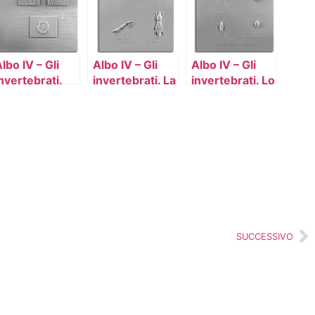
lbo IV – Gli
Albo IV – Gli
Albo IV – Gli
nvertebrati.
invertebrati. La
invertebrati. Lo
ellula di alga,
cicala, la
scarabeo
ezione di
libellula, la
sacro
fusto e ameba
pulce d’acqua,
(coleottero), il
la mantide e il
cervo volante,
grillotalpa
lo scarabeo
SUCCESSIVO