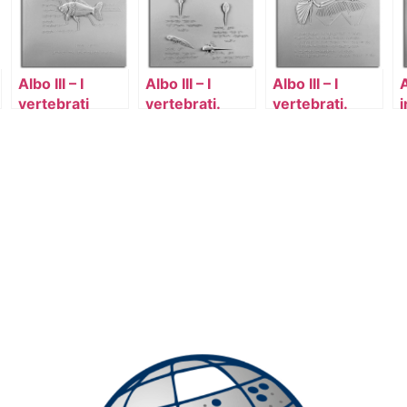
Albo III – I
Albo III – I
Albo III – I
A
vertebrati
vertebrati.
vertebrati.
i
Metamorfosi
Schema dell’ala
C
della rana
del colombo
s