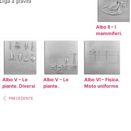
Diga a gravità
Albo II – I
mammiferi.
Scheletro di
testa di bue
Albo V – Le
Albo V – Le
Albo VI – Fisica.
piante. Diversi
piante.
Moto uniforme
tipi di radice
Sviluppo del
fagiolo
PRECEDENTE