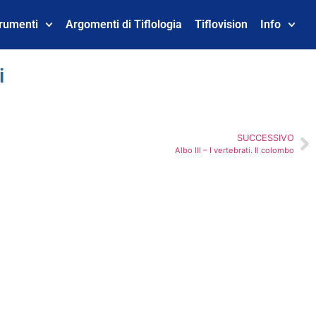
trumenti
Argomenti di Tiflologia
Tiflovision
Info
i
SUCCESSIVO
Albo III – I vertebrati. Il colombo