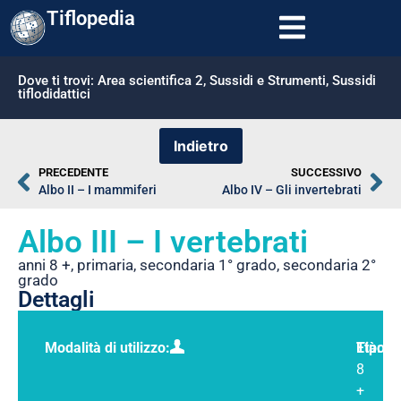
Tiflopedia
Dove ti trovi:
Area scientifica 2
,
Sussidi e Strumenti
,
Sussidi
tiflodidattici
PRECEDENTE
SUCCESSIVO
Albo II – I mammiferi
Albo IV – Gli invertebrati
Albo III – I vertebrati
anni 8 +
,
primaria
,
secondaria 1° grado
,
secondaria 2°
grado
Dettagli
Modalità di utilizzo:
Tipolo
Età:
8
+