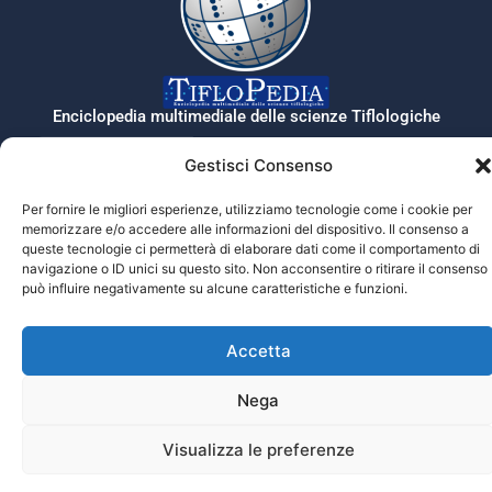
Papin”
Enciclopedia multimediale delle scienze Tiflologiche
Gestisci Consenso
Tiflopedia è un sito della Federazione
Per fornire le migliori esperienze, utilizziamo tecnologie come i cookie per
Nazionale delle Istituzioni Pro Ciechi
memorizzare e/o accedere alle informazioni del dispositivo. Il consenso a
Onlus
queste tecnologie ci permetterà di elaborare dati come il comportamento di
navigazione o ID unici su questo sito. Non acconsentire o ritirare il consenso
Privacy
può influire negativamente su alcune caratteristiche e funzioni.
© 2026 Prociechi.it. Tutti i diritti riservati.
Accetta
Nega
Visualizza le preferenze