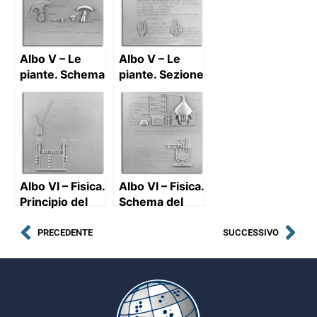
Albo V – Le
Albo V – Le
piante. Schema
piante. Sezione
riassuntivo
trasversale di
della vita di un
una foglia e
fungo
due tipi di
nervatura delle
foglie
Albo VI – Fisica.
Albo VI – Fisica.
Principio del
Schema del
parallelogramma
funzionamento
di un
PRECEDENTE
SUCCESSIVO
apparecchio
per la
distillazione e
schema della
“pentola di