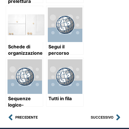
prelettura
Braille
Schede di
Segui il
organizzazione
percorso
spaziale
Sequenze
Tutti in fila
logico-
temporali
PRECEDENTE
SUCCESSIVO