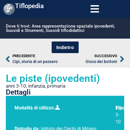
Tiflopedia
Dove ti trovi:
Area rappresentazione spaziale ipovedenti
,
Sussidi e Strumenti
,
Sussidi tiflodidattici
PRECEDENTE
SUCCESSIVO
Cipì, storia di un passero
Gioco dei bottoni
Le piste (ipovedenti)
anni 3-10
,
infanzia
,
primaria
Dettagli
Modalità di utilizzo:
Tipolo
Età:
3-
10
Distruito da:
Istituto dei Ciechi di Milano