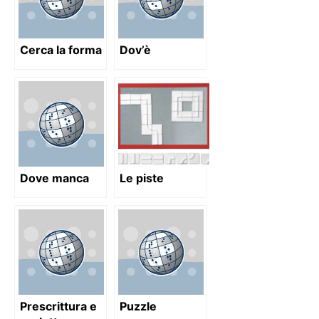
Cerca la forma
Dov’è
Dove manca
Le piste
Prescrittura e
Puzzle