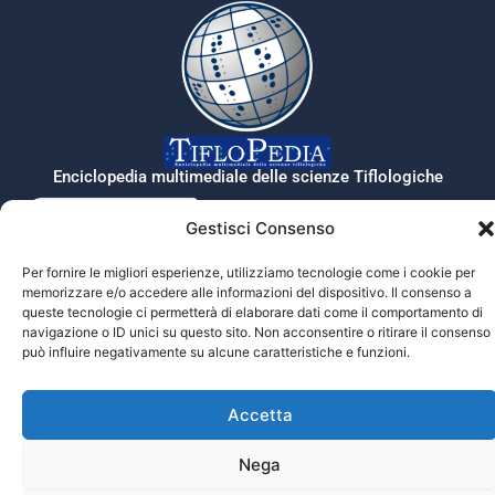
Enciclopedia multimediale delle scienze Tiflologiche
Gestisci Consenso
Tiflopedia è un sito della Federazione
Per fornire le migliori esperienze, utilizziamo tecnologie come i cookie per
Nazionale delle Istituzioni Pro Ciechi
memorizzare e/o accedere alle informazioni del dispositivo. Il consenso a
Onlus
queste tecnologie ci permetterà di elaborare dati come il comportamento di
Privacy
navigazione o ID unici su questo sito. Non acconsentire o ritirare il consenso
può influire negativamente su alcune caratteristiche e funzioni.
© 2026 Prociechi.it. Tutti i diritti riservati.
Accetta
Nega