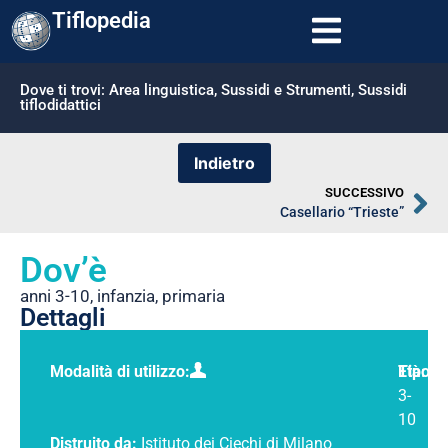
Tiflopedia
Dove ti trovi:
Area linguistica
,
Sussidi e Strumenti
,
Sussidi
tiflodidattici
SUCCESSIVO
Casellario “Trieste”
Dov’è
anni 3-10
,
infanzia
,
primaria
Dettagli
Modalità di utilizzo:
Tipolo
Età:
3-
10
Distruito da:
Istituto dei Ciechi di Milano