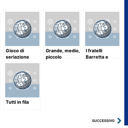
Gioco di
Grande, medio,
I fratelli
seriazione
piccolo
Barretta e
Tappino
salterino
Tutti in fila
SUCCESSIVO