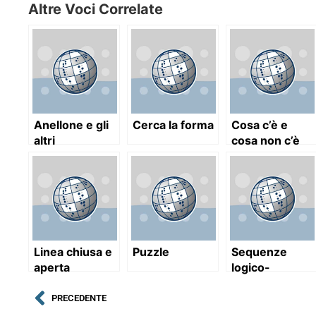
Altre Voci Correlate
Anellone e gli
Cerca la forma
Cosa c’è e
altri
cosa non c’è
Linea chiusa e
Puzzle
Sequenze
aperta
logico-
temporali
PRECEDENTE