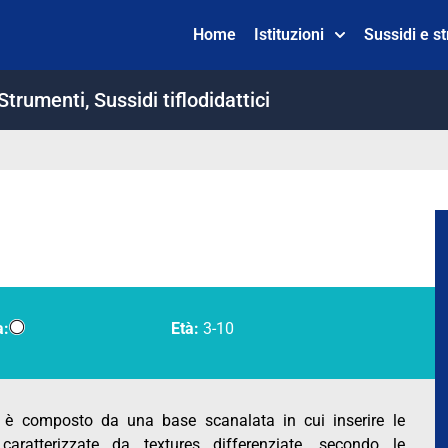
Home
Istituzioni
Sussidi e s
 Strumenti
,
Sussidi tiflodidattici
a:
Età:
3-10
o è composto da una base scanalata in cui inserire le
caratterizzate da textures differenziate, secondo le