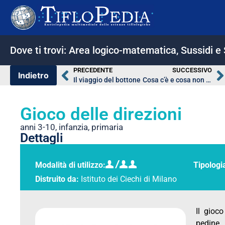
Dove ti trovi:
Area logico-matematica
,
Sussidi e
PRECEDENTE
SUCCESSIVO
Il viaggio del bottone
Cosa c’è e cosa non c’è
Gioco delle direzioni
anni 3-10
,
infanzia
,
primaria
Dettagli
Modalità di utilizzo:
Tipologi
Distruito da:
Istituto dei Ciechi di Milano
Il gioc
pedine 