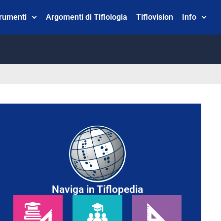
trumenti
Argomenti di Tiflologia
Tiflovision
Info
Naviga in Tiflopedia