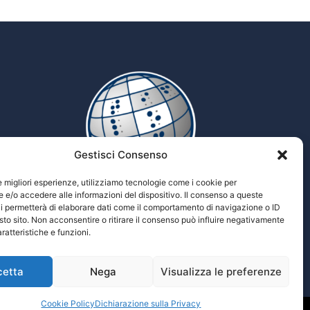
Gestisci Consenso
le migliori esperienze, utilizziamo tecnologie come i cookie per
e/o accedere alle informazioni del dispositivo. Il consenso a queste
i permetterà di elaborare dati come il comportamento di navigazione o ID
Tiflopedia
sto sito. Non acconsentire o ritirare il consenso può influire negativamente
Enciclopedia multimediale delle scienze
ratteristiche e funzioni.
Tiflologiche
cetta
Nega
Visualizza le preferenze
Cookie Policy
Dichiarazione sulla Privacy