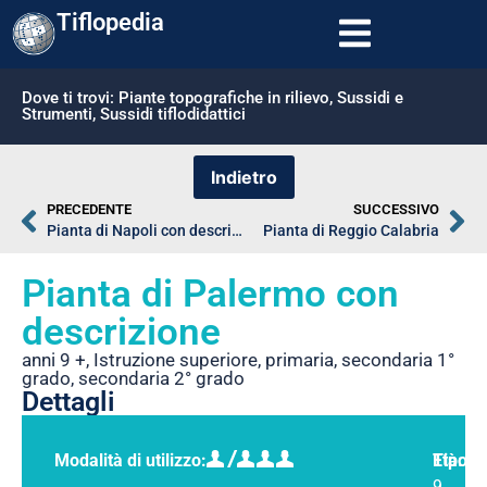
Tiflopedia
Dove ti trovi:
Piante topografiche in rilievo
,
Sussidi e
Strumenti
,
Sussidi tiflodidattici
PRECEDENTE
SUCCESSIVO
Pianta di Napoli con descrizione
Pianta di Reggio Calabria
Pianta di Palermo con
descrizione
anni 9 +
,
Istruzione superiore
,
primaria
,
secondaria 1°
grado
,
secondaria 2° grado
Dettagli
Modalità di utilizzo:
Tipolo
Età:
9