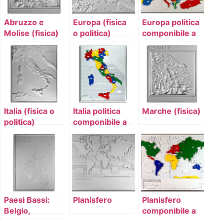
Abruzzo e
Europa (fisica
Europa politica
Molise (fisica)
o politica)
componibile a
colori
Italia (fisica o
Italia politica
Marche (fisica)
politica)
componibile a
colori
Paesi Bassi:
Planisfero
Planisfero
Belgio,
componibile a