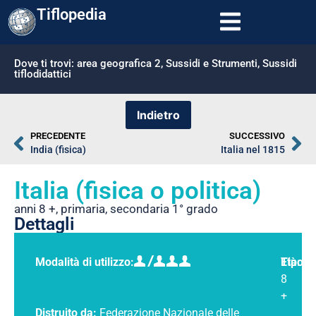
Tiflopedia
Dove ti trovi:
area geografica 2
,
Sussidi e Strumenti
,
Sussidi
tiflodidattici
PRECEDENTE
SUCCESSIVO
India (fisica)
Italia nel 1815
Italia (fisica o politica)
anni 8 +
,
primaria
,
secondaria 1° grado
Dettagli
Modalità di utilizzo:
Tipolo
Età:
8
+
Distruito da:
Federazione Nazionale delle