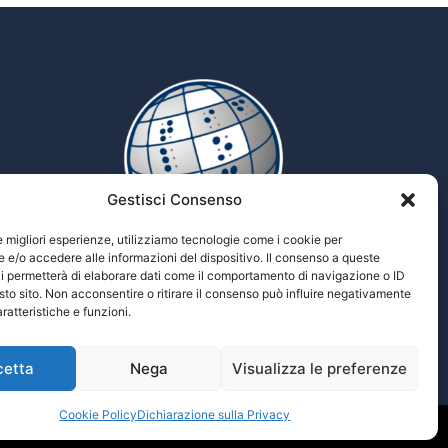
Gestisci Consenso
le migliori esperienze, utilizziamo tecnologie come i cookie per
e/o accedere alle informazioni del dispositivo. Il consenso a queste
i permetterà di elaborare dati come il comportamento di navigazione o ID
Tiflopedia
sto sito. Non acconsentire o ritirare il consenso può influire negativamente
Enciclopedia multimediale delle scienze
ratteristiche e funzioni.
Tiflologiche
cetta
Nega
Visualizza le preferenze
Cookie Policy
Dichiarazione sulla Privacy