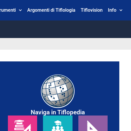
trumenti
Argomenti di Tiflologia
Tiflovision
Info
Naviga in Tiflopedia