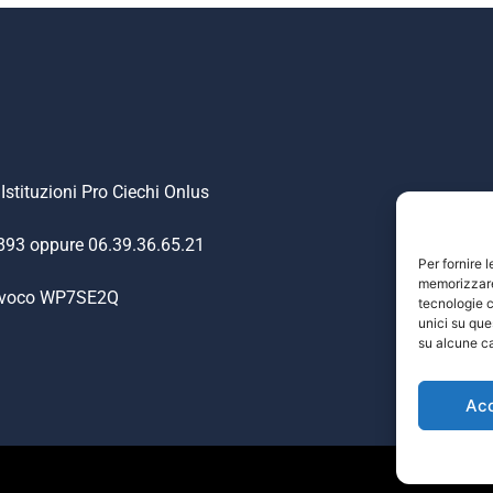
Istituzioni Pro Ciechi Onlus
.893 oppure 06.39.36.65.21
Per fornire 
memorizzare 
nivoco WP7SE2Q
tecnologie c
unici su que
su alcune ca
Ac