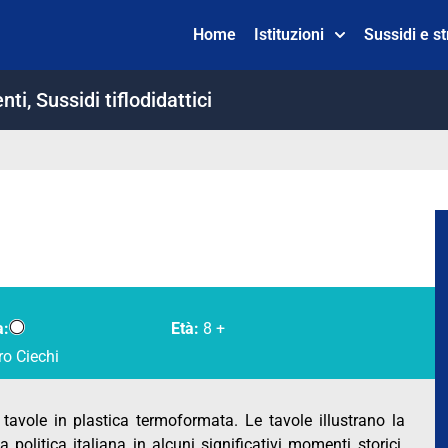
Home
Istituzioni
Sussidi e s
nti
,
Sussidi tiflodidattici
a:
Età:
8 +
ro Ciechi
 tavole in plastica termoformata. Le tavole illustrano la
a politica italiana in alcuni significativi momenti storici.