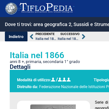
Dove ti trovi:
area geografica 2
,
Sussidi e Strume
PRECEDENTE
SUCCESSIVO
Italia nel 1861
Italia nel 1870
Italia nel 1866
anni 8 +
,
primaria
,
secondaria 1° grado
Dettagli
Modalità di utilizzo:
Tipologi
Distruito da:
Federazione Nazionale delle Istituzioni P
Serie di
geografi