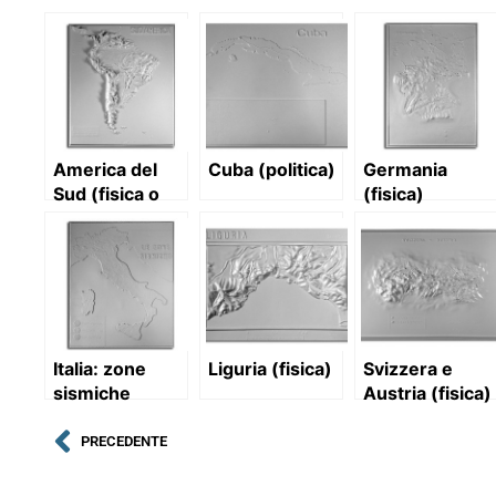
America del
Cuba (politica)
Germania
Sud (fisica o
(fisica)
politica)
Italia: zone
Liguria (fisica)
Svizzera e
sismiche
Austria (fisica)
PRECEDENTE