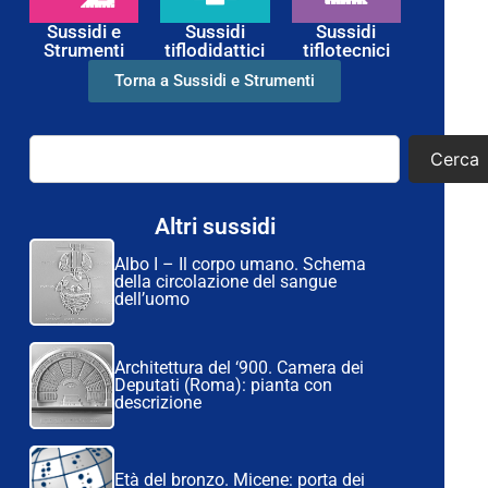
Sussidi e
Sussidi
Sussidi
Strumenti
tiflodidattici
tiflotecnici
Torna a Sussidi e Strumenti
Cerca
Altri sussidi
Albo I – Il corpo umano. Schema
della circolazione del sangue
dell’uomo
Architettura del ‘900. Camera dei
Deputati (Roma): pianta con
descrizione
Età del bronzo. Micene: porta dei