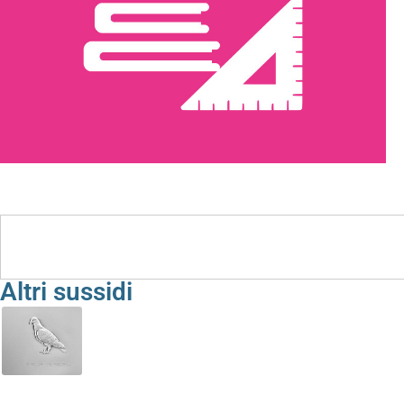
Sussidi e Strumenti
Altri sussidi
Albo III – I vertebrati. Il colombo