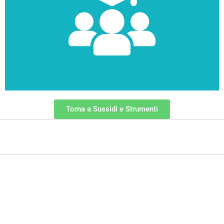
Sussidi tiflodidattici
Torna a Sussidi e Strumenti