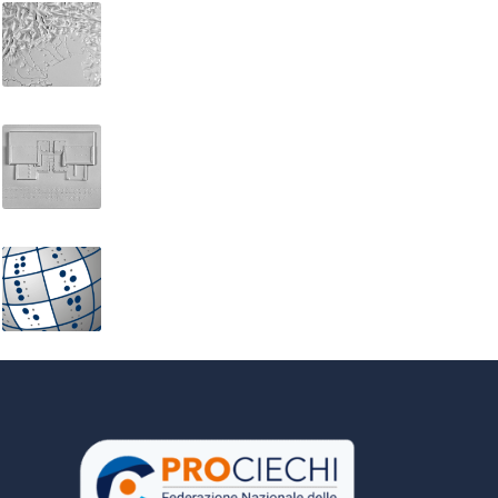
Veneto, Alto Adige e Friuli (fisica)
Architettura Greca. Propilei: pianta
La famiglia dei lisci e dei ruvidi