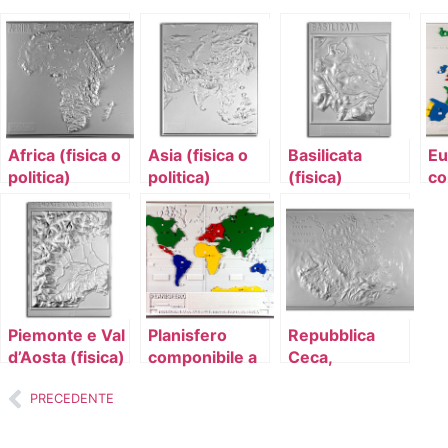
Africa (fisica o
Asia (fisica o
Basilicata
Eu
politica)
politica)
(fisica)
co
co
Piemonte e Val
Planisfero
Repubblica
d’Aosta (fisica)
componibile a
Ceca,
colori
Slovacchia,
Polonia (fisica)
PRECEDENTE