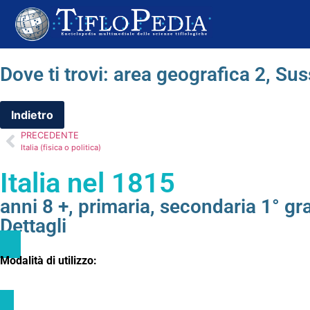
Dove ti trovi:
area geografica 2
,
Sus
PRECEDENTE
Italia (fisica o politica)
Italia nel 1815
anni 8 +
,
primaria
,
secondaria 1° gr
Dettagli
Modalità di utilizzo: