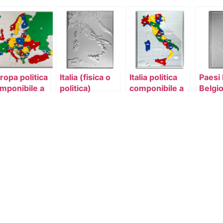
ropa politica
Italia (fisica o
Italia politica
Paesi 
mponibile a
politica)
componibile a
Belgio
lori
colori
Luss
e Ola
(fisic