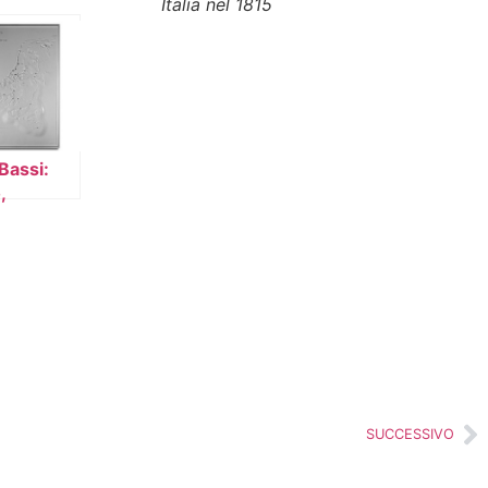
Italia nel 1815
Bassi:
,
emburgo
nda
a)
SUCCESSIVO