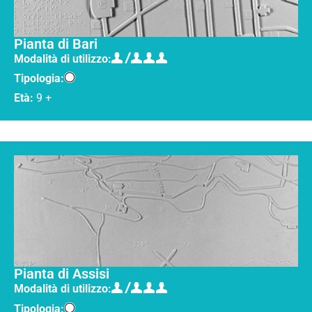
Pianta di Bari
Modalità di utilizzo:
Tipologia:
Età:
9 +
Pianta di Assisi
Modalità di utilizzo:
Tipologia: