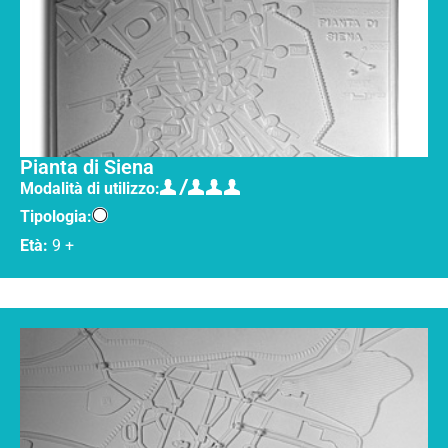
Pianta di Siena
Modalità di utilizzo:
Tipologia:
Età:
9 +