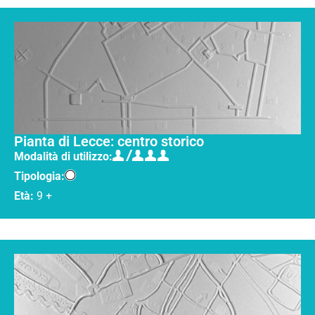
Pianta di Lecce: centro storico
Modalità di utilizzo:
Tipologia:
Età:
9 +