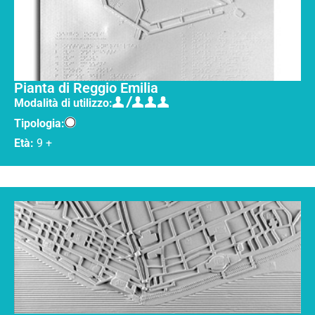
Pianta di Reggio Emilia
Modalità di utilizzo:
Tipologia:
Età:
9 +