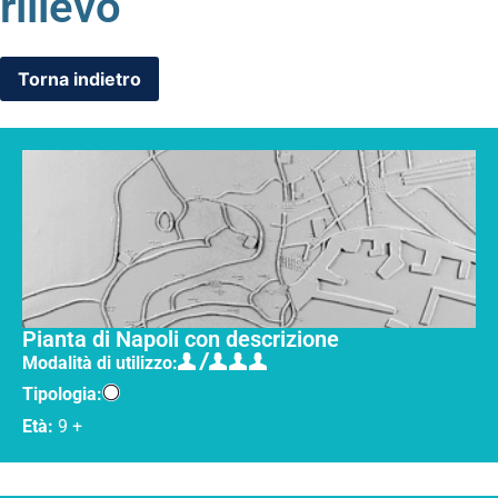
rilievo
Pianta di Napoli con descrizione
Modalità di utilizzo:
Tipologia:
Età:
9 +