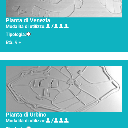
Pianta di Venezia
Modalità di utilizzo:
Tipologia:
Età:
9 +
Pianta di Urbino
Modalità di utilizzo: