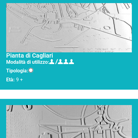
Pianta di Cagliari
Modalità di utilizzo:
Tipologia:
Età:
9 +