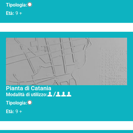
Tipologia:
Età:
9 +
Pianta di Catania
Modalità di utilizzo:
Tipologia:
Età:
9 +