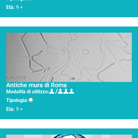
Età:
9 +
Antiche mura di Roma
Modalità di utilizzo:
Tipologia:
Età:
9 +