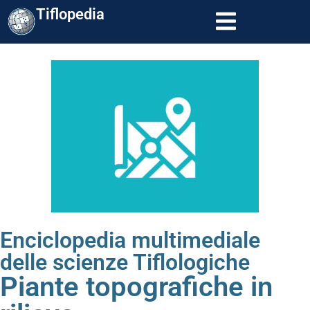
Tiflopedia
Enciclopedia multimediale
delle scienze Tiflologiche
Piante topografiche in