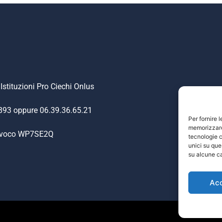
Istituzioni Pro Ciechi Onlus
.893 oppure 06.39.36.65.21
Per fornire 
memorizzare 
nivoco WP7SE2Q
tecnologie c
unici su que
su alcune ca
Ac