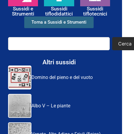
Sussidi e
Sussidi
Sussidi
Strumenti
tiflodidattici
tiflotecnici
Torna a Sussidi e Strumenti
Cerca
Altri sussidi
Domino del pieno e del vuoto
Albo V – Le piante