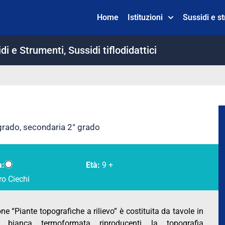
Home
Istituzioni
Sussidi e s
di e Strumenti
,
Sussidi tiflodidattici
grado
,
secondaria 2° grado
a:
Età:
9 +
ro Ciechi
ne “Piante topografiche a rilievo” è costituita da tavole in
ca bianca termoformata riproducenti la topografia