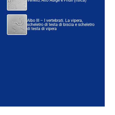
Veneto, Alto Adige e Friuli (fisica)
Albo III – I vertebrati. La vipera,
scheletro di testa di biscia e scheletro
di testa di vipera