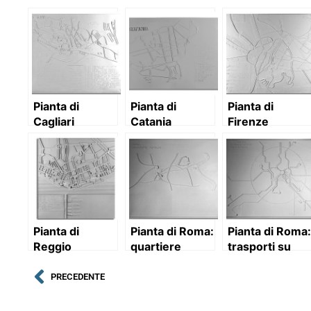
Pianta di
Pianta di
Pianta di
Cagliari
Catania
Firenze
Pianta di
Pianta di Roma:
Pianta di Roma:
Reggio
quartiere
trasporti su
Calabria
Aurelio
rotaie
PRECEDENTE