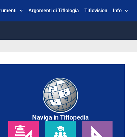
trumenti
Argomenti di Tiflologia
Tiflovision
Info
Naviga in Tiflopedia