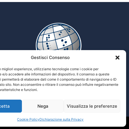
Gestisci Consenso
le migliori esperienze, utilizziamo tecnologie come i cookie per
e/o accedere alle informazioni del dispositivo. Il consenso a queste
i permetterà di elaborare dati come il comportamento di navigazione o ID
Tiflopedia
sto sito. Non acconsentire o ritirare il consenso può influire negativamente
Enciclopedia multimediale delle scienze
ratteristiche e funzioni.
Tiflologiche
cetta
Nega
Visualizza le preferenze
Cookie Policy
Dichiarazione sulla Privacy