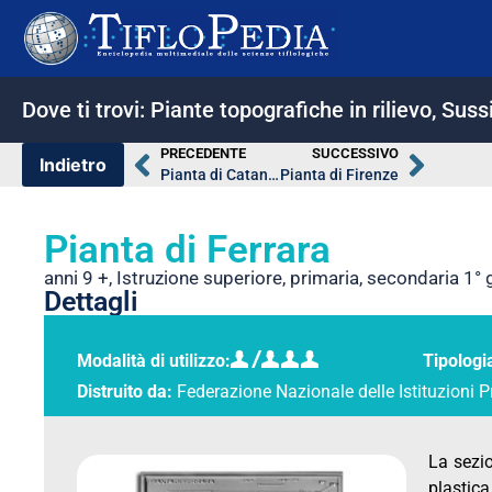
Dove ti trovi:
Piante topografiche in rilievo
,
Sussi
PRECEDENTE
SUCCESSIVO
Pianta di Catania
Pianta di Firenze
Pianta di Ferrara
anni 9 +
,
Istruzione superiore
,
primaria
,
secondaria 1° 
Dettagli
Modalità di utilizzo:
Tipologi
Distruito da:
Federazione Nazionale delle Istituzioni P
La sezio
plasti