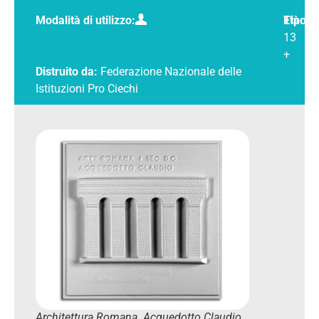
Modalità di utilizzo:
Tipolo
Età:
13
+
Distruito da:
Federazione Nazionale delle
Istituzioni Pro Ciechi
Architettura Romana. Acquedotto Claudio