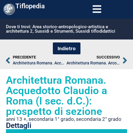
Tiflopedia
Dove ti trovi:
Area storico-antropologico-artistica e
architettura 2
,
Sussidi e Strumenti
,
Sussidi tiflodidattici
PRECEDENTE
SUCCESSIVO
Architettura Romana. Accampamento romano: pianta
Architettura Romana. Arco a tutto sesto: prospetto
Architettura Romana.
Acquedotto Claudio a
Roma (I sec. d.C.):
prospetto di sezione
anni 13 +
,
secondaria 1° grado
,
secondaria 2° grado
Dettagli