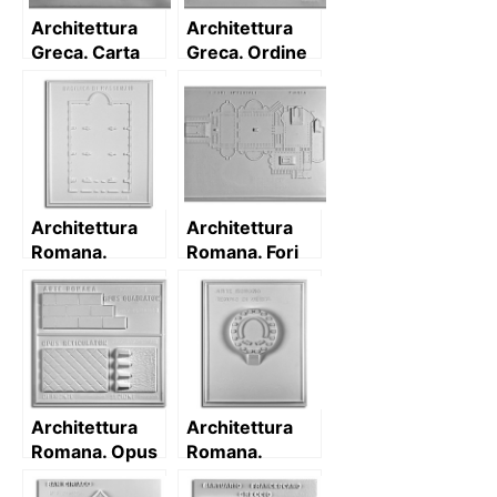
Architettura
Architettura
Greca. Carta
Greca. Ordine
dei principali
Ionico
centri di
cultura ellenica
Architettura
Architettura
Romana.
Romana. Fori
Basilica di
imperiali
Massenzio (IV
(Roma): pianta
sec. d.C.):
pianta
Architettura
Architettura
Romana. Opus
Romana.
quadratum
Tempio di