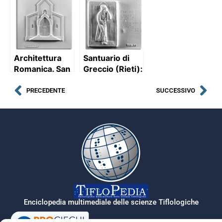
(prospetto) e
Vesta (Roma):
opus
pianta
reticulatum
(prospetto e
sezione)
Architettura
Santuario di
Romanica. San
Greccio (Rieti):
Ciriaco
rilievo del
(Ancona):
dipinto del XIV
PRECEDENTE
SUCCESSIVO
prospetto con
sec.: “San
descrizione
Francesco
malato agli
occhi” con
descrizione
Enciclopedia multimediale delle scienze Tiflologiche