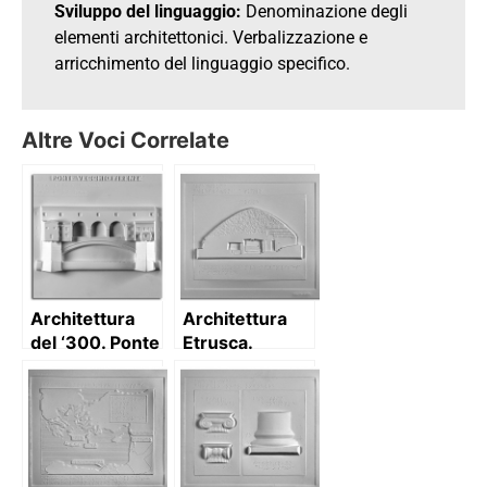
Sviluppo del linguaggio:
Denominazione degli
elementi architettonici. Verbalizzazione e
arricchimento del linguaggio specifico.
Altre Voci Correlate
Architettura
Architettura
del ‘300. Ponte
Etrusca.
Vecchio
Tomba a
(Firenze):
tumulo: pianta
prospetto con
e sezioni
descrizione
trasversale e
longitudinale.