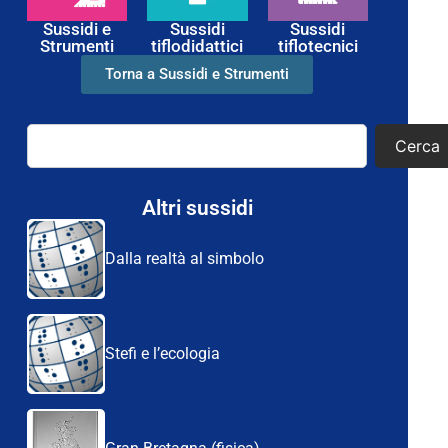
Sussidi e
Sussidi
Sussidi
Strumenti
tiflodidattici
tiflotecnici
Torna a Sussidi e Strumenti
Cerca
Altri sussidi
Dalla realtà al simbolo
Stefi e l’ecologia