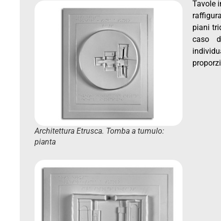
Tavole i
raffigur
piani tr
caso d
individ
proporzi
Architettura Etrusca. Tomba a tumulo:
pianta