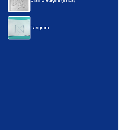
Gran Bretagna (fisica)
Tangram