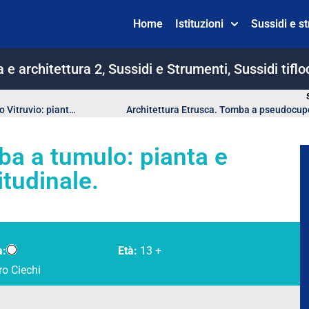
Home
Istituzioni
Sussidi e s
a e architettura 2
,
Sussidi e Strumenti
,
Sussidi tiflo
Architettura Etrusca. Tempietto etrusco secondo Vitruvio: pianta e prospetto
Architettura Etrusca. Tomba a pseudocup
ba a tumulo: pianta e
itudinale.
a:
Età:
13 +
ro Ciechi