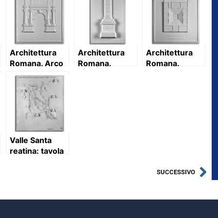
Architettura
Architettura
Architettura
Romana. Arco
Romana.
Romana.
di Tito (I sec.
Colonna
Domus arcaica
d.C.):
Traiana
etrusco-
prospetto
(Roma): base e
romana: pianta
colonna
(tronca):
prospetto
Valle Santa
reatina: tavola
topografica
con
SUCCESSIVO
descrizione