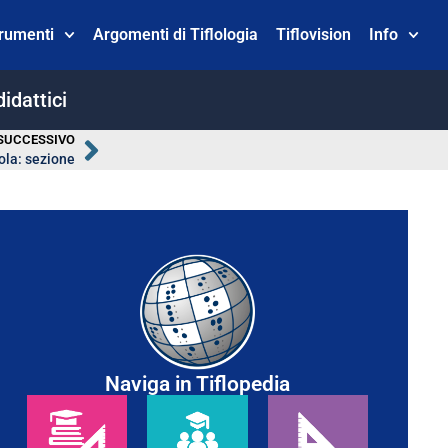
trumenti
Argomenti di Tiflologia
Tiflovision
Info
didattici
SUCCESSIVO
ola: sezione
Naviga in Tiflopedia