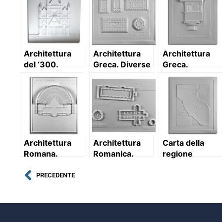
Architettura
Architettura
Architettura
del ‘300.
Greca. Diverse
Greca.
Duomo di
tipologie
Trabeazione
Orvieto:
architettoniche
Dorica
prospetto con
di tempio:
descrizione
piante
Architettura
Architettura
Carta della
Romana.
Romanica.
regione
Teatro di
Piazza dei
etrusca
Marcello (I sec.
Miracoli (Pisa):
PRECEDENTE
a.C.) – Roma:
planimetria
pianta