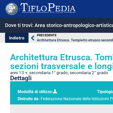
Dove ti trovi:
Area storico-antropologico-artistic
PRECEDENTE
Architettura Etrusca. Tom
sezioni trasversale e long
anni 13 +
,
secondaria 1° grado
,
secondaria 2° grado
Dettagli
Modalità di utilizzo:
Tipologi
Distruito da:
Federazione Nazionale delle Istituzioni P