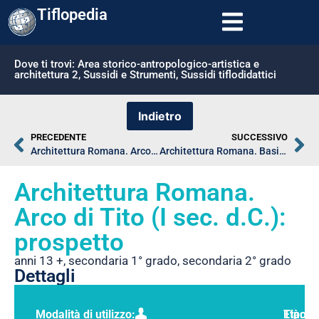
Tiflopedia
Dove ti trovi:
Area storico-antropologico-artistica e
architettura 2
,
Sussidi e Strumenti
,
Sussidi tiflodidattici
PRECEDENTE
SUCCESSIVO
Architettura Romana. Arco di Costantino (IV sec. d.C.): prospetto
Architettura Romana. Basilica Giulia (I sec. a.C.): pianta
Architettura Romana.
Arco di Tito (I sec. d.C.):
prospetto
anni 13 +
,
secondaria 1° grado
,
secondaria 2° grado
Dettagli
Modalità di utilizzo:
Tipolo
Età: