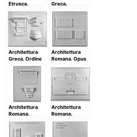
Etrusca.
Greca.
Tomba a
Monumento a
pseudocupola:
Lisicrate:
sezione
prospetto
Architettura
Architettura
Greca. Ordine
Romana. Opus
Ionico:
incertum
Trabeazione,
(pianta,
capitello e
prospetto e
base di
sezione)
colonna
Architettura
Architettura
Romana.
Romana.
Ordine
Terme di
Composito:
Caracalla (III
trabeazione e
sec. a.C.) –