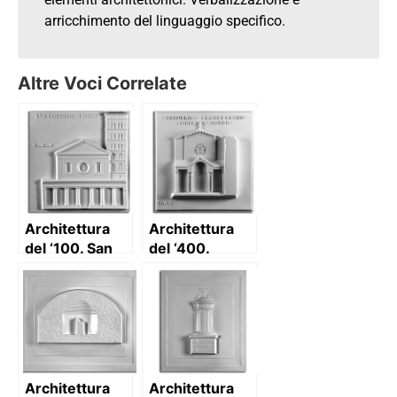
arricchimento del linguaggio specifico.
Altre Voci Correlate
Architettura
Architettura
del ‘100. San
del ‘400.
Lorenzo in
Santuario di
Lucina (Roma):
Fonte Colombo
prospetto con
(Rieti):
descrizione
prospetto con
descrizione
Architettura
Architettura