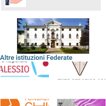
Altre istituzioni Federate
Centro Regionale
Istituto “Serafico” per
“Sant’Alessio – Margherita di
sordomuti e ciechi
Savoia”