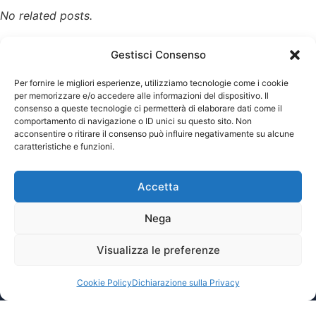
No related posts.
Gestisci Consenso
Per fornire le migliori esperienze, utilizziamo tecnologie come i cookie
per memorizzare e/o accedere alle informazioni del dispositivo. Il
consenso a queste tecnologie ci permetterà di elaborare dati come il
comportamento di navigazione o ID unici su questo sito. Non
acconsentire o ritirare il consenso può influire negativamente su alcune
caratteristiche e funzioni.
Enciclopedia multimediale delle scienze Tiflologiche
Accetta
Nega
Tiflopedia è un sito della Federazione
Visualizza le preferenze
Nazionale delle Istituzioni Pro Ciechi
Onlus
Cookie Policy
Dichiarazione sulla Privacy
Privacy