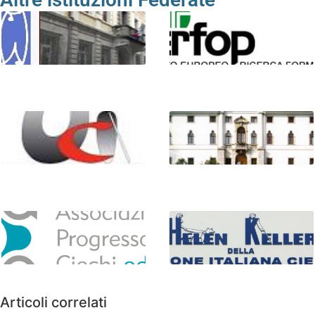
Istituto regionale “Giuseppe
I.E.R.F.O.P. Onlus
Garibaldi”
Unione Italiana dei Ciechi e
Villa Masieri
Ipovedenti
Associazione Progresso
Centro Regionale “Helen
Ciechi – odv
Keller”
Articoli correlati