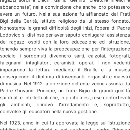
ragazzi sordi e ciechi, da lui definiti “creature infelici e
abbandonate”, nella convinzione che anche loro potessero
avere un futuro. Nella sua azione fu affiancato dai Frati
Bigi della Carità, istituto religioso da lui stesso fondato.
Nonostante le grandi difficoltà degli inizi, l’opera di Padre
Lodovico si distinse per aver saputo coniugare l’assistenza
dei ragazzi ospiti con la loro educazione ed istruzione,
tenendo sempre viva la preoccupazione per l’integrazione
sociale: i sordomuti divennero sarti, calzolai, fotografi,
falegnami, intagliatori, ceramisti, operai. I non vedenti
impararono la lettura mediante il Braille e la musica
conseguendo il diploma di insegnanti, organisti e maestri
di musica. Nel 1912 la direzione dell’ente venne assunta da
Padre Giovanni Principe, un frate Bigio di grandi qualità
spirituali e intellettuali che, in pochi mesi, rese confortevoli
gli ambienti, rinnovò l’arredamento e, soprattutto,
coinvolse gli educatori nella nuova gestione.
Nel 1923, anno in cui fu approvata la legge sull’istruzione
obbligatoria dei ciechi e dei sordomuti, padre Principe