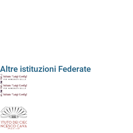
Altre istituzioni Federate
Istituto “Luigi Configliachi” per i Minorati della Vis
Istituto dei ciechi “Francesco Cavazza”