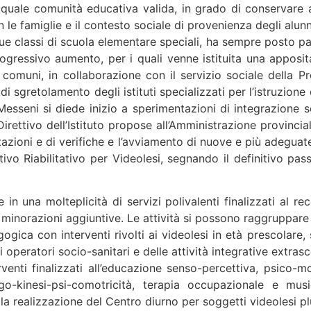
se quale comunità educativa valida, in grado di conservare 
e famiglie e il contesto sociale di provenienza degli alunni ac
que classi di scuola elementare speciali, ha sempre posto p
rogressivo aumento, per i quali venne istituita una apposit
comuni, in collaborazione con il servizio sociale della Pro
di sgretolamento degli istituti specializzati per l’istruzion
l Messeni si diede inizio a sperimentazioni di integrazione 
o Direttivo dell’Istituto propose all’Amministrazione provinc
azioni e di verifiche e l’avviamento di nuove e più adeguate 
ativo Riabilitativo per Videolesi, segnando il definitivo pa
e in una molteplicità di servizi polivalenti finalizzati al r
a minorazioni aggiuntive. Le attività si possono raggruppare 
ca con interventi rivolti ai videolesi in età prescolare, sc
i operatori socio-sanitari e delle attività integrative extrasc
rventi finalizzati all’educazione senso-percettiva, psico-mot
go-kinesi-psi-comotricità, terapia occupazionale e musico
lla realizzazione del Centro diurno per soggetti videolesi pl