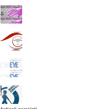
Istituto per ciechi “Ardizzone Gioeni”
Fondazione “Strachan Rodinò”
Istituto regionale “Rittmeyer”
Biblioteca italiana per ciechi “Regina Margherita”