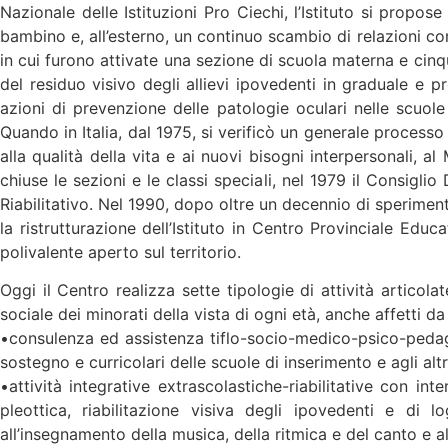
Nazionale delle Istituzioni Pro Ciechi, l’Istituto si propo
bambino e, all’esterno, un continuo scambio di relazioni con l
in cui furono attivate una sezione di scuola materna e cin
del residuo visivo degli allievi ipovedenti in graduale e p
azioni di prevenzione delle patologie oculari nelle scuole 
Quando in Italia, dal 1975, si verificò un generale processo 
alla qualità della vita e ai nuovi bisogni interpersonali, a
chiuse le sezioni e le classi speciali, nel 1979 il Consigli
Riabilitativo. Nel 1990, dopo oltre un decennio di speriment
la ristrutturazione dell’Istituto in Centro Provinciale Educ
polivalente aperto sul territorio.
Oggi il Centro realizza sette tipologie di attività articolat
sociale dei minorati della vista di ogni età, anche affetti d
•consulenza ed assistenza tiflo-socio-medico-psico-pedagogi
sostegno e curricolari delle scuole di inserimento e agli altr
•attività integrative extrascolastiche-riabilitative con inte
pleottica, riabilitazione visiva degli ipovedenti e di lo
all’insegnamento della musica, della ritmica e del canto e a