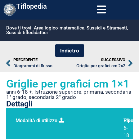
Tiflopedia
Dove ti trovi:
Area logico-matematica
,
Sussidi e Strumenti
,
Sussidi tiflodidattici
PRECEDENTE
SUCCESSIVO
Diagrammi di flusso
Griglie per grafici cm 2×2
Griglie per grafici cm 1×1
anni 6-18 +
,
Istruzione superiore
,
primaria
,
secondaria
1° grado
,
secondaria 2° grado
Dettagli
Modalità di utilizzo:
Tipolo
Età:
6-
18