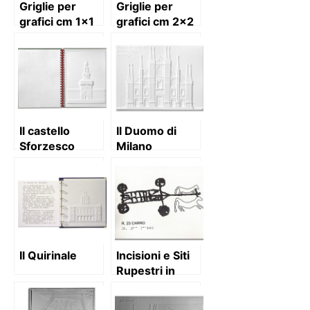
Griglie per
Griglie per
grafici cm 1×1
grafici cm 2×2
con assi
cartesiani
Il castello
Il Duomo di
Sforzesco
Milano
Il Quirinale
Incisioni e Siti
Rupestri in
Valcamonica