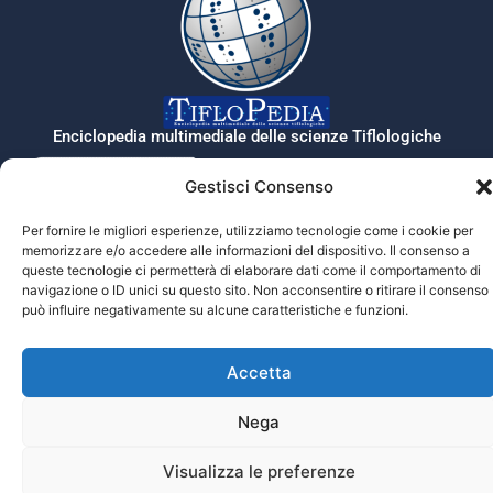
Enciclopedia multimediale delle scienze Tiflologiche
Gestisci Consenso
Tiflopedia è un sito della Federazione
Per fornire le migliori esperienze, utilizziamo tecnologie come i cookie per
Nazionale delle Istituzioni Pro Ciechi
memorizzare e/o accedere alle informazioni del dispositivo. Il consenso a
Onlus
queste tecnologie ci permetterà di elaborare dati come il comportamento di
Privacy
navigazione o ID unici su questo sito. Non acconsentire o ritirare il consenso
può influire negativamente su alcune caratteristiche e funzioni.
© 2026 Prociechi.it. Tutti i diritti riservati.
Accetta
Nega
Visualizza le preferenze