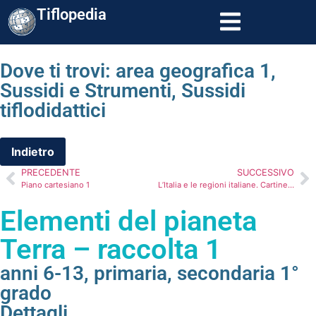
Tiflopedia
Dove ti trovi:
area geografica 1
,
Sussidi e Strumenti
,
Sussidi
tiflodidattici
PRECEDENTE
SUCCESSIVO
Piano cartesiano 1
L’Italia e le regioni italiane. Cartine mute
Elementi del pianeta
Terra – raccolta 1
anni 6-13
,
primaria
,
secondaria 1°
grado
Dettagli