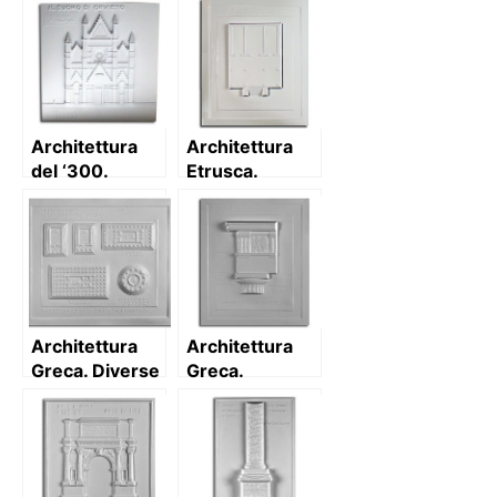
Architettura
Architettura
del ‘300.
Etrusca.
Duomo di
Tempietto
Orvieto:
etrusco
prospetto con
secondo
descrizione
Vitruvio: pianta
e prospetto
Architettura
Architettura
Greca. Diverse
Greca.
tipologie
Trabeazione
architettoniche
Dorica
di tempio:
piante