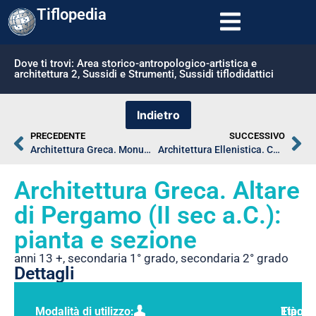
Tiflopedia
Dove ti trovi:
Area storico-antropologico-artistica e
architettura 2
,
Sussidi e Strumenti
,
Sussidi tiflodidattici
PRECEDENTE
SUCCESSIVO
Architettura Greca. Monumento a Lisicrate: prospetto
Architettura Ellenistica. Casa del poeta tragico a Pompei: pianta
Architettura Greca. Altare
di Pergamo (II sec a.C.):
pianta e sezione
anni 13 +
,
secondaria 1° grado
,
secondaria 2° grado
Dettagli
Modalità di utilizzo:
Tipolo
Età: