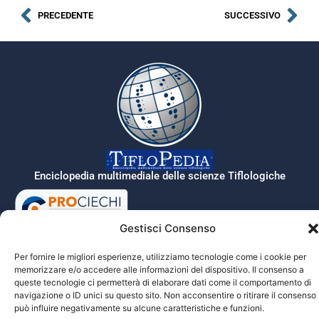
Piazza dei
topografica
Miracoli (Pisa):
con
PRECEDENTE
SUCCESSIVO
planimetria
descrizione
Enciclopedia multimediale delle scienze Tiflologiche
Gestisci Consenso
Tiflopedia è un sito della Federazione
Nazionale delle Istituzioni Pro Ciechi
Per fornire le migliori esperienze, utilizziamo tecnologie come i cookie per
Onlus
memorizzare e/o accedere alle informazioni del dispositivo. Il consenso a
Privacy
queste tecnologie ci permetterà di elaborare dati come il comportamento di
navigazione o ID unici su questo sito. Non acconsentire o ritirare il consenso
può influire negativamente su alcune caratteristiche e funzioni.
© 2026 Prociechi.it. Tutti i diritti riservati.