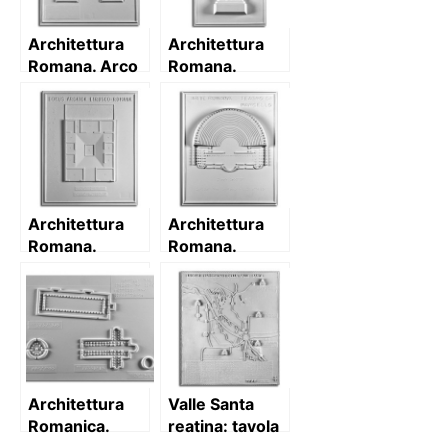
Architettura
Architettura
Romana. Arco
Romana.
di Tito (I sec.
Colonna
d.C.):
Traiana
prospetto
(Roma): base e
colonna
(tronca):
prospetto
Architettura
Architettura
Romana.
Romana.
Domus arcaica
Teatro di
etrusco-
Marcello (I sec.
romana: pianta
a.C.) – Roma:
pianta
Architettura
Valle Santa
Romanica.
reatina: tavola