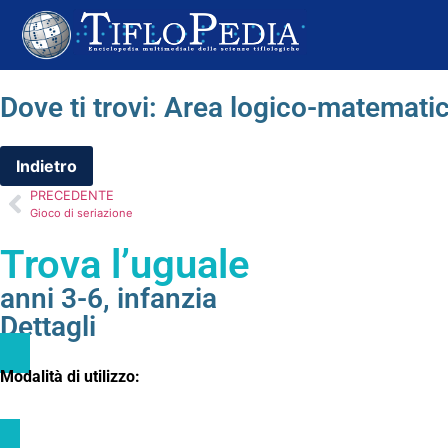
Dove ti trovi:
Area logico-matemati
PRECEDENTE
Gioco di seriazione
Trova l’uguale
anni 3-6
,
infanzia
Dettagli
Modalità di utilizzo: