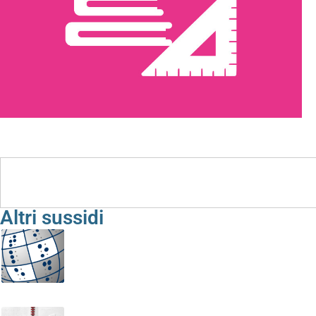
Sussidi e Strumenti
Altri sussidi
Equiestensione