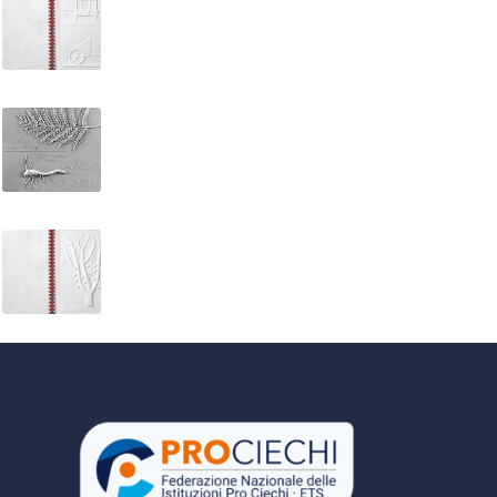
Vivere nell’antica Roma
Albo V – Le piante. La foglia di felce e schema del
Cioccolato, tè e caffé