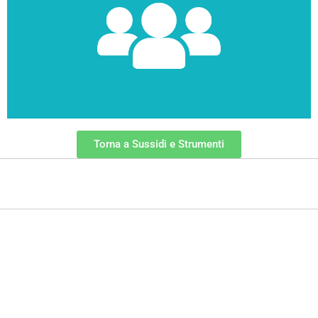
Sussidi tiflodidattici
Torna a Sussidi e Strumenti