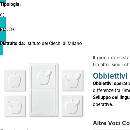
Tipologia:
Età:
3-6
Distruito da:
Istituto dei Ciechi di Milano
Il gioco consist
tra altre simili c
Obbiettivi
Obbiettivi operativ
differenze fra l’
Sviluppo del ling
operative.
Altre Voci Co