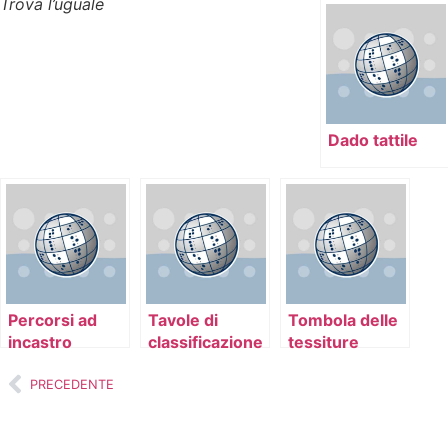
Trova l’uguale
Dado tattile
Percorsi ad
Tavole di
Tombola delle
incastro
classificazione
tessiture
PRECEDENTE