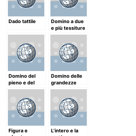
Dado tattile
Domino a due
e più tessiture
Domino del
Domino delle
pieno e del
grandezze
vuoto
Figura e
L’intero e la