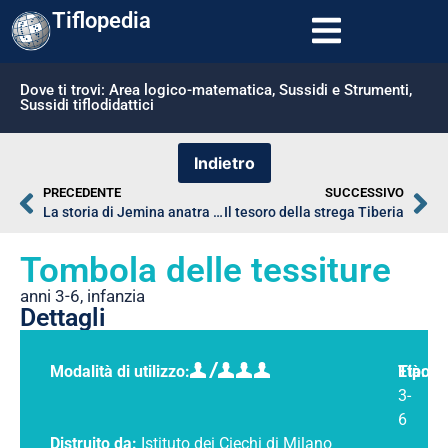
Tiflopedia
Dove ti trovi:
Area logico-matematica
,
Sussidi e Strumenti
,
Sussidi tiflodidattici
PRECEDENTE
SUCCESSIVO
La storia di Jemina anatra De’ Stagni
Il tesoro della strega Tiberia
Tombola delle tessiture
anni 3-6
,
infanzia
Dettagli
Modalità di utilizzo:
Tipolo
Età:
3-
6
Distruito da:
Istituto dei Ciechi di Milano