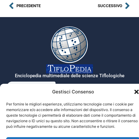
PRECEDENTE
SUCCESSIVO
Enciclopedia multimediale delle scienze Tiflologiche
Gestisci Consenso
Tiflopedia è un sito della Federazione
Per fornire le migliori esperienze, utilizziamo tecnologie come i cookie per
Nazionale delle Istituzioni Pro Ciechi
memorizzare e/o accedere alle informazioni del dispositivo. Il consenso a
Onlus
queste tecnologie ci permetterà di elaborare dati come il comportamento di
Privacy
navigazione o ID unici su questo sito. Non acconsentire o ritirare il consenso
può influire negativamente su alcune caratteristiche e funzioni.
© 2026 Prociechi.it. Tutti i diritti riservati.