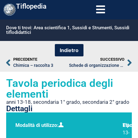
Tiflopedia
Dove ti trovi:
Area scientifica 1
,
Sussidi e Strumenti
,
Sussidi
tiflodidattici
PRECEDENTE
SUCCESSIVO
Chimica – raccolta 3
Schede di organizzazione spaziale
Tavola periodica degli
elementi
anni 13-18
,
secondaria 1° grado
,
secondaria 2° grado
Dettagli
Modalità di utilizzo:
Tipolo
Età:
13-