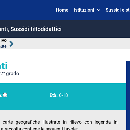
Home
Istituzioni
Sussidi e s
nti
,
Sussidi tiflodidattici
IVO
mute
ti
 2° grado
a:
Età:
6-18
i carte geografiche illustrate in rilievo con legenda in
 La raccolta contiene le seguenti tavole: