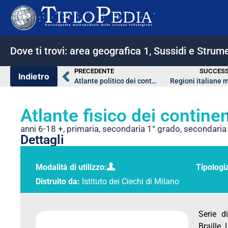
Dove ti trovi:
area geografica 1
,
Sussidi e Strume
PRECEDENTE
SUCCESS
Atlante politico dei continenti
Regioni italiane 
Atlante fisico dei continen
anni 6-18 +
,
primaria
,
secondaria 1° grado
,
secondaria
Dettagli
Modalità di utilizzo:
Tipologi
Distruito da:
Istituto dei Ciechi di Milano
Serie d
Braille.