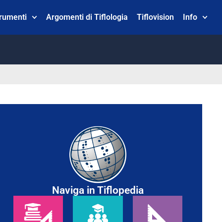
trumenti
Argomenti di Tiflologia
Tiflovision
Info
Naviga in Tiflopedia