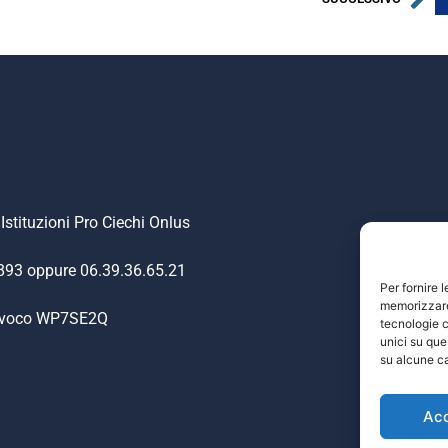
Istituzioni Pro Ciechi Onlus
.893 oppure 06.39.36.65.21
Per fornire 
memorizzare 
nivoco WP7SE2Q
tecnologie c
unici su que
su alcune ca
Ac