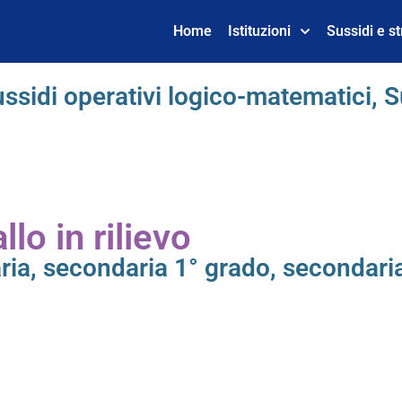
Home
Istituzioni
Sussidi e s
ssidi operativi logico-matematici
,
S
lo in rilievo
ria
,
secondaria 1° grado
,
secondari