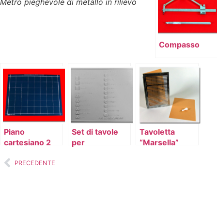
Metro pieghevole di metallo in rilievo
Compasso
Piano
Set di tavole
Tavoletta
cartesiano 2
per
“Marsella”
l’avviamento
22×24
all’uso del PC
PRECEDENTE