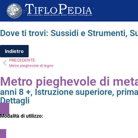
Dove ti trovi:
Sussidi e Strumenti
,
Su
PRECEDENTE
Metro pieghevole di legno
Metro pieghevole di metal
anni 8 +
,
Istruzione superiore
,
prima
Dettagli
Modalità di utilizzo: