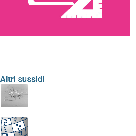
Sussidi e Strumenti
Altri sussidi
Albo III – I vertebrati
Tom codalunga