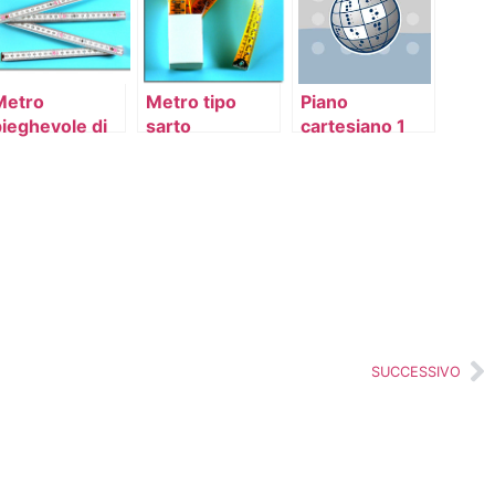
Metro
Metro tipo
Piano
pieghevole di
sarto
cartesiano 1
legno
arrotolabile
SUCCESSIVO