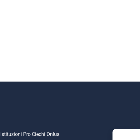
articolare (2 tav.)
nta
Istituzioni Pro Ciechi Onlus