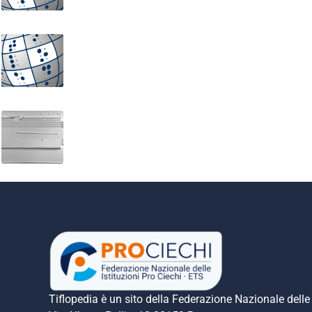
Età del bronzo. Creta: palazzo di Cnosso, pianta e p
Architettura Romana. Circo Massimo (Roma): pia
Tiflopedia è un sito della Federazione Nazionale delle 