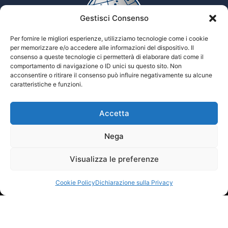
Gestisci Consenso
Per fornire le migliori esperienze, utilizziamo tecnologie come i cookie
per memorizzare e/o accedere alle informazioni del dispositivo. Il
consenso a queste tecnologie ci permetterà di elaborare dati come il
comportamento di navigazione o ID unici su questo sito. Non
Enciclopedia multimediale delle scienze Tiflologiche
acconsentire o ritirare il consenso può influire negativamente su alcune
caratteristiche e funzioni.
Accetta
Tiflopedia è un sito della Federazione
Nazionale delle Istituzioni Pro Ciechi
Onlus
Nega
Privacy
Visualizza le preferenze
© 2026 Prociechi.it. Tutti i diritti riservati.
Cookie Policy
Dichiarazione sulla Privacy