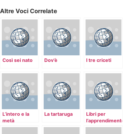
Altre Voci Correlate
Così sei nato
Dov’è
I tre criceti
L’intero e la
La tartaruga
Libri per
metà
l’apprendimento
dell’alfabeto
Braille