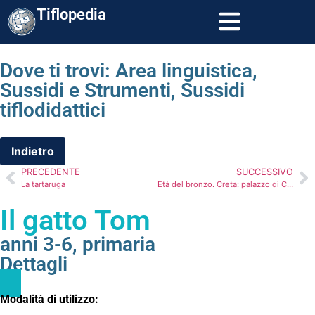
Tiflopedia
Dove ti trovi:
Area linguistica
,
Sussidi e Strumenti
,
Sussidi
tiflodidattici
PRECEDENTE
SUCCESSIVO
La tartaruga
Età del bronzo. Creta: palazzo di Cnosso, pianta e particolare (2 tav.)
Il gatto Tom
anni 3-6
,
primaria
Dettagli
Modalità di utilizzo: