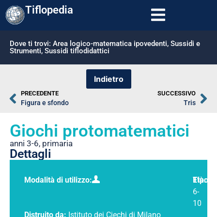
Tiflopedia
Dove ti trovi:
Area logico-matematica ipovedenti
,
Sussidi e
Strumenti
,
Sussidi tiflodidattici
PRECEDENTE
SUCCESSIVO
Figura e sfondo
Tris
Giochi protomatematici
anni 3-6
,
primaria
Dettagli
Modalità di utilizzo:
Tipolo
Età:
6-
10
Distruito da:
Istituto dei Ciechi di Milano