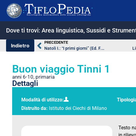
Dove ti trovi:
Area linguistica
,
Sussidi e Strument
PRECEDENTE
Natoli I.: “I primi giorni” (Ed. F.N.I.P.C. – Roma)
Li
Buon viaggio Tinni 1
anni 6-10
,
primaria
Dettagli
Modalità di utilizzo:
Tipologi
Distruito da:
Istituto dei Ciechi di Milano
Testo na
in rilievo