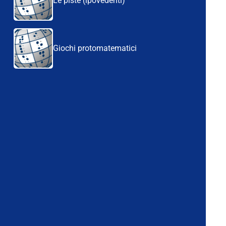
Le piste (ipovedenti)
Giochi protomatematici