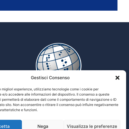
Gestisci Consenso
le migliori esperienze, utilizziamo tecnologie come i cookie per
e/o accedere alle informazioni del dispositivo. Il consenso a queste
i permetterà di elaborare dati come il comportamento di navigazione o ID
Tiflopedia
sto sito. Non acconsentire o ritirare il consenso può influire negativamente
Enciclopedia multimediale delle scienze
ratteristiche e funzioni.
Tiflologiche
cetta
Nega
Visualizza le preferenze