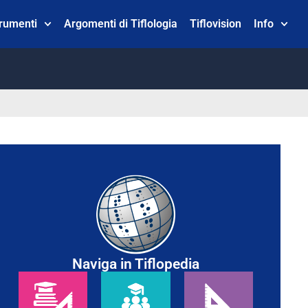
trumenti
Argomenti di Tiflologia
Tiflovision
Info
Naviga in Tiflopedia