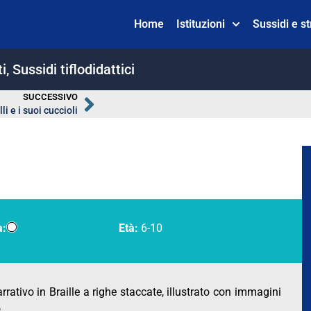
Home
Istituzioni
Sussidi e s
i
,
Sussidi tiflodidattici
SUCCESSIVO
lli e i suoi cuccioli
a:
Età:
6-10
rrativo in Braille a righe staccate, illustrato con immagini
.