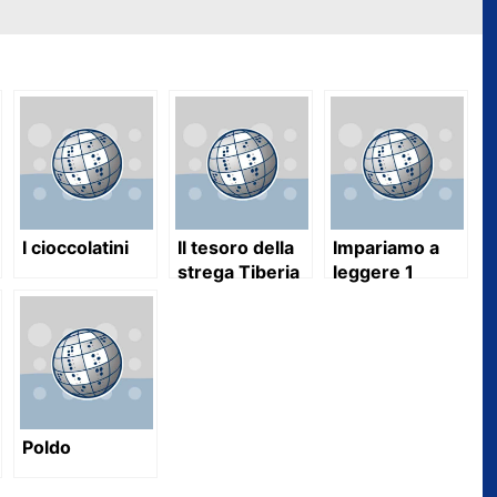
I cioccolatini
Il tesoro della
Impariamo a
strega Tiberia
leggere 1
Poldo