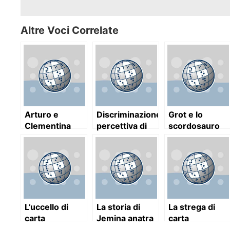
Altre Voci Correlate
Arturo e
Discriminazione
Grot e lo
Clementina
percettiva di
scordosauro
avviamento
alla lettura
Braille
L’uccello di
La storia di
La strega di
carta
Jemina anatra
carta
De’ Stagni