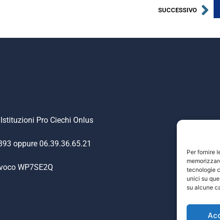
SUCCESSIVO
Istituzioni Pro Ciechi Onlus
.893 oppure 06.39.36.65.21
Per fornire 
memorizzare 
nivoco WP7SE2Q
tecnologie c
unici su que
su alcune ca
Ac