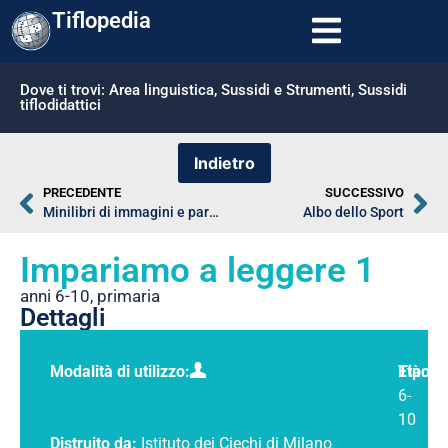
Tiflopedia
Dove ti trovi:
Area linguistica
,
Sussidi e Strumenti
,
Sussidi
tiflodidattici
PRECEDENTE
SUCCESSIVO
Minilibri di immagini e parole
Albo dello Sport
Impariamo a leggere 1
anni 6-10
,
primaria
Dettagli
Modalità di utilizzo:
Tipolo
Età:
6-
10
Distruito da:
Istituto dei Ciechi di Milano