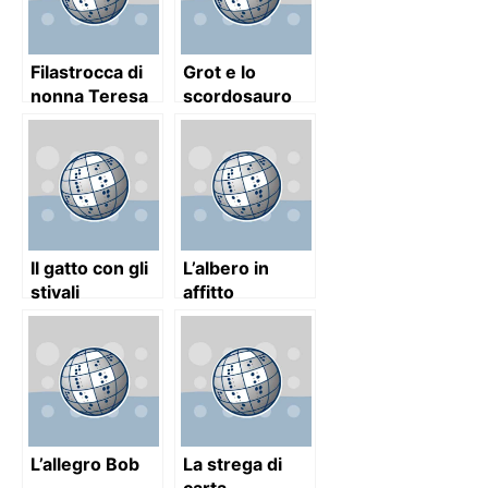
Filastrocca di
Grot e lo
nonna Teresa
scordosauro
Il gatto con gli
L’albero in
stivali
affitto
L’allegro Bob
La strega di
carta