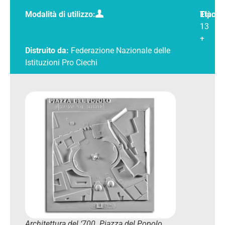
Modalità di utilizzo:
Tipolo
Età:
13
+
Distruito da:
Federazione Nazionale delle
Istituzioni Pro Ciechi
Architettura del ‘700. Piazza del Popolo