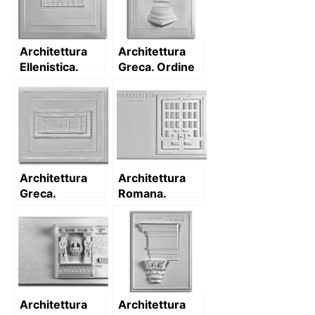
prospetto con
prospetto con
descrizione
descrizione
Architettura
Architettura
Ellenistica.
Greca. Ordine
Casa del poeta
Corinzio
tragico a
Pompei: pianta
Architettura
Architettura
Greca.
Romana.
Partenone:
Accampamento
pianta e
romano: pianta
prospetto
Architettura
Architettura