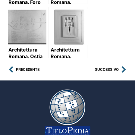
Romana. Foro
Romana.
di Traiano:
Ordine
particolare del
Corinzio:
fregio dei
trabeazione e
portici
capitello
Architettura
Architettura
Romana. Ostia
Romana.
antica:
Tomba dei
planimetria
Volumni (II e I
PRECEDENTE
SUCCESSIVO
sec. a.C.) –
Perugia: pianta