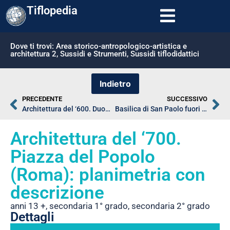
Tiflopedia
Dove ti trovi:
Area storico-antropologico-artistica e
architettura 2
,
Sussidi e Strumenti
,
Sussidi tiflodidattici
PRECEDENTE
SUCCESSIVO
Architettura del ‘600. Duomo di Lecce: planimetria della piazza con descrizione, pianta, prospetto con descrizione
Basilica di San Paolo fuori le mura (Roma): pianta con descrizione
Architettura del ‘700.
Piazza del Popolo
(Roma): planimetria con
descrizione
anni 13 +
,
secondaria 1° grado
,
secondaria 2° grado
Dettagli