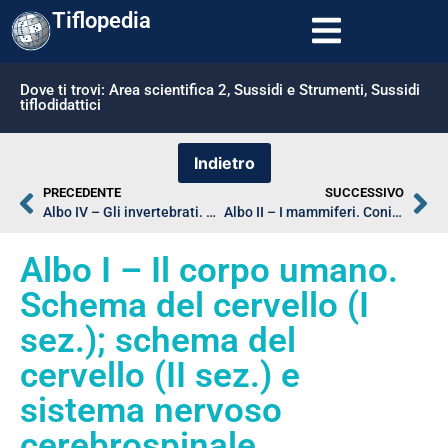
Tiflopedia
Dove ti trovi:
Area scientifica 2
,
Sussidi e Strumenti
,
Sussidi
tiflodidattici
PRECEDENTE
SUCCESSIVO
Albo IV – Gli invertebrati. Cellula di alga, sezione di fusto e ameba
Albo II – I mammiferi. Coniglio domestico
Albo I – Il corpo umano.
Schema del cervello (I
sez.); schema del
cervello (II sez.) e
sistema nervoso
cerebrospinale