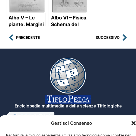
dell’ape
operaia e
porzione di
Albo V – Le
Albo VI – Fisica.
arnia
piante. Margini
Schema del
di alcune foglie
funzionamento
del motore a
PRECEDENTE
SUCCESSIVO
scoppio:
aspirazione,
compressione,
scoppio e
scarico
Enciclopedia multimediale delle scienze Tiflologiche
Gestisci Consenso
Tiflopedia è un sito della Federazione
Per fornire le migliori esperienze, utilizziamo tecnologie come i cookie per