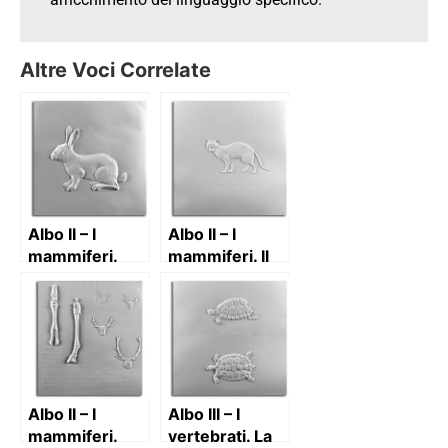
Altre Voci Correlate
Albo II – I
Albo II – I
mammiferi.
mammiferi. Il
Coniglio
gatto
domestico
Albo II – I
Albo III – I
mammiferi.
vertebrati. La