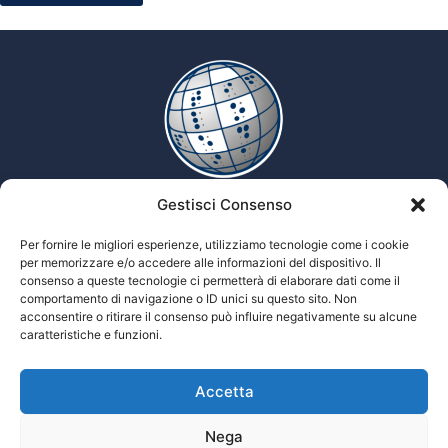
Gestisci Consenso
Enciclopedia multimediale delle scienze Tiflologiche
Per fornire le migliori esperienze, utilizziamo tecnologie come i cookie
per memorizzare e/o accedere alle informazioni del dispositivo. Il
consenso a queste tecnologie ci permetterà di elaborare dati come il
comportamento di navigazione o ID unici su questo sito. Non
Tiflopedia è un sito della Federazione
acconsentire o ritirare il consenso può influire negativamente su alcune
Nazionale delle Istituzioni Pro Ciechi
caratteristiche e funzioni.
Onlus
Privacy
Accetta
© 2026 Prociechi.it. Tutti i diritti riservati.
Nega