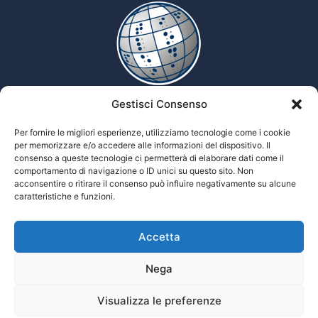
Gestisci Consenso
Enciclopedia multimediale delle scienze Tiflologiche
Per fornire le migliori esperienze, utilizziamo tecnologie come i cookie
per memorizzare e/o accedere alle informazioni del dispositivo. Il
consenso a queste tecnologie ci permetterà di elaborare dati come il
comportamento di navigazione o ID unici su questo sito. Non
Tiflopedia è un sito della Federazione
acconsentire o ritirare il consenso può influire negativamente su alcune
Nazionale delle Istituzioni Pro Ciechi
caratteristiche e funzioni.
Onlus
Privacy
Accetta
© 2026 Prociechi.it. Tutti i diritti riservati.
Nega
Visualizza le preferenze