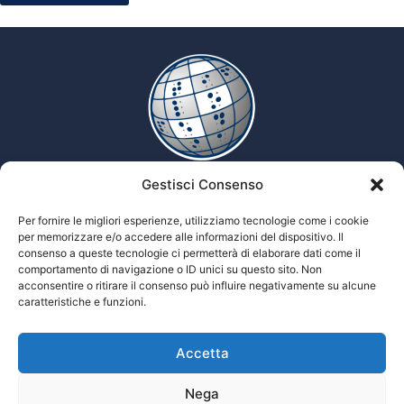
Gestisci Consenso
Enciclopedia multimediale delle scienze Tiflologiche
Per fornire le migliori esperienze, utilizziamo tecnologie come i cookie
per memorizzare e/o accedere alle informazioni del dispositivo. Il
consenso a queste tecnologie ci permetterà di elaborare dati come il
comportamento di navigazione o ID unici su questo sito. Non
Tiflopedia è un sito della Federazione
acconsentire o ritirare il consenso può influire negativamente su alcune
Nazionale delle Istituzioni Pro Ciechi
caratteristiche e funzioni.
Onlus
Privacy
Accetta
© 2026 Prociechi.it. Tutti i diritti riservati.
Nega