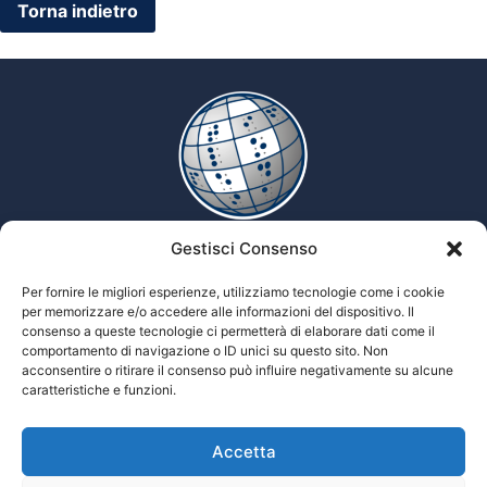
Gestisci Consenso
Enciclopedia multimediale delle scienze Tiflologiche
Per fornire le migliori esperienze, utilizziamo tecnologie come i cookie
per memorizzare e/o accedere alle informazioni del dispositivo. Il
consenso a queste tecnologie ci permetterà di elaborare dati come il
comportamento di navigazione o ID unici su questo sito. Non
Tiflopedia è un sito della Federazione
acconsentire o ritirare il consenso può influire negativamente su alcune
Nazionale delle Istituzioni Pro Ciechi
caratteristiche e funzioni.
Onlus
Privacy
Accetta
© 2026 Prociechi.it. Tutti i diritti riservati.