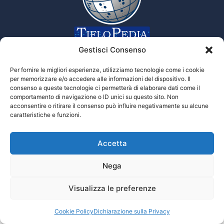
Enciclopedia multimediale delle scienze Tiflologiche
Gestisci Consenso
Per fornire le migliori esperienze, utilizziamo tecnologie come i cookie
per memorizzare e/o accedere alle informazioni del dispositivo. Il
Tiflopedia è un sito della Federazione
consenso a queste tecnologie ci permetterà di elaborare dati come il
Nazionale delle Istituzioni Pro Ciechi
comportamento di navigazione o ID unici su questo sito. Non
Onlus
acconsentire o ritirare il consenso può influire negativamente su alcune
Privacy
caratteristiche e funzioni.
Accetta
© 2026 Prociechi.it. Tutti i diritti riservati.
Nega
Visualizza le preferenze
Cookie Policy
Dichiarazione sulla Privacy