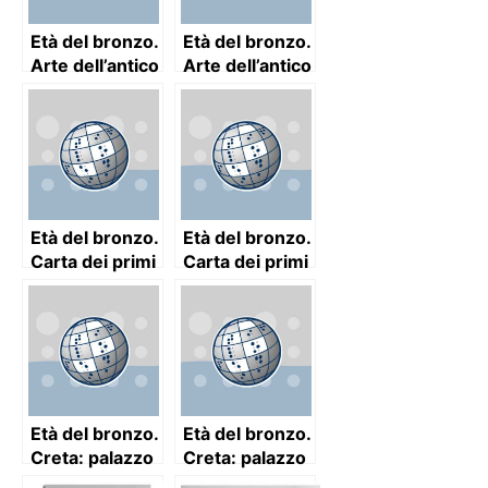
Età del bronzo.
Età del bronzo.
Arte dell’antico
Arte dell’antico
Egitto:
Egitto: un
riproduzione in
geroglifico e la
rilievo di
sezione di una
un’immagine
piramide
su papiro
Età del bronzo.
Età del bronzo.
Carta dei primi
Carta dei primi
centri dell’arte
centri dell’arte
cretese,
cretese,
micenea ed
micenea ed
ellenica
ellenica
Età del bronzo.
Età del bronzo.
Creta: palazzo
Creta: palazzo
di Cnosso,
di Cnosso.