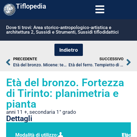
Tiflopedia
Dove ti trovi:
Area storico-antropologico-artistica e
architettura 2
,
Sussidi e Strumenti
,
Sussidi tiflodidattici
PRECEDENTE
SUCCESSIVO
Età del bronzo. Micene: tesoro e tomba di Atreo
Età del ferro. Tempietto di Prinias (Creta, VII sec. a.C.)
Età del bronzo. Fortezza
di Tirinto: planimetria e
pianta
anni 11 +
,
secondaria 1° grado
Dettagli
Modalità di utilizzo:
Tipolo
Età: