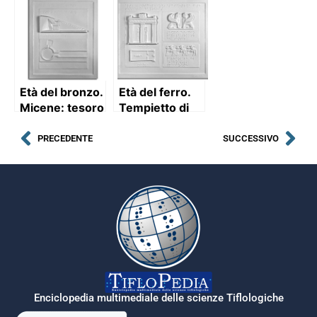
pianta e
particolare (2
tav.)
Età del bronzo.
Età del ferro.
Micene: tesoro
Tempietto di
e tomba di
Prinias (Creta,
Atreo
VII sec. a.C.)
PRECEDENTE
SUCCESSIVO
Enciclopedia multimediale delle scienze Tiflologiche