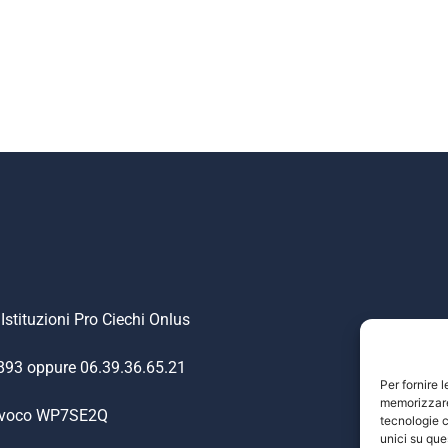
Istituzioni Pro Ciechi Onlus
.893 oppure 06.39.36.65.21
Per fornire 
memorizzare 
nivoco WP7SE2Q
tecnologie c
unici su que